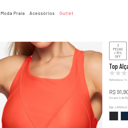
Moda Praia
Acessórios
Outlet
3
PEÇAS
+ 15%
OFF
Top Alç
Referência
:
14
R$
91
,
9
Em até
1
x de
R
Cor
:
LARANJA