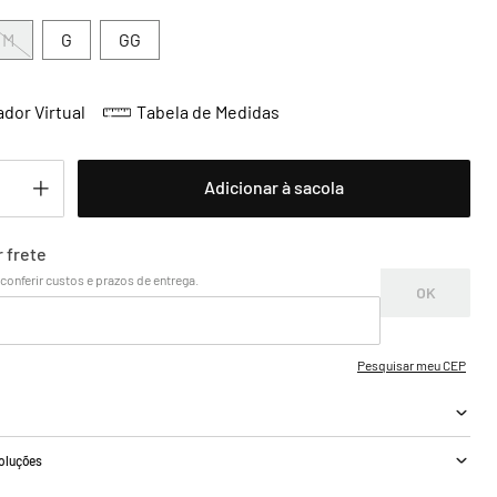
M
G
GG
dor Virtual
Tabela de Medidas
Adicionar à sacola
a
voluções