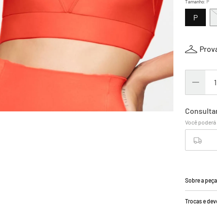
Tamanho
:
P
P
Prova
Sobre a peç
Trocas e de