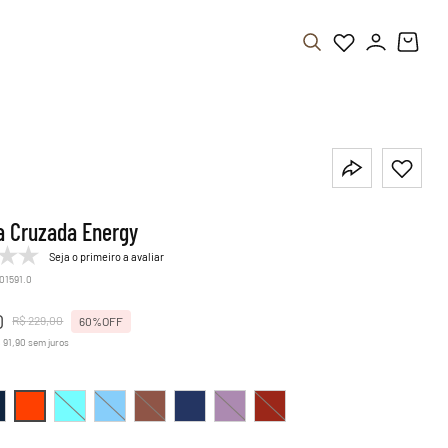
a Cruzada Energy
Seja o primeiro a avaliar
.01591.0
0
R$
229
,
00
60%
OFF
$
91
,
90
sem juros