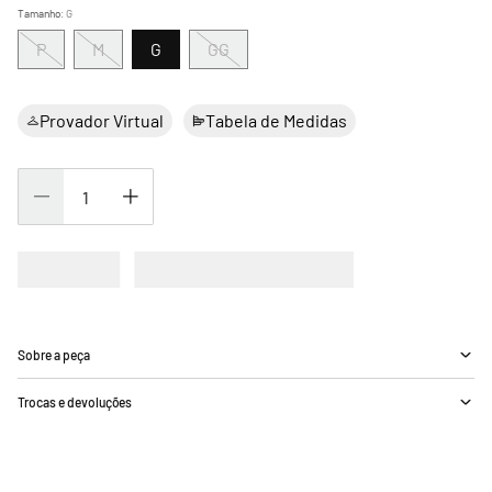
Tamanho
:
G
P
M
G
GG
Provador Virtual
Tabela de Medidas
Sobre a peça
Trocas e devoluções