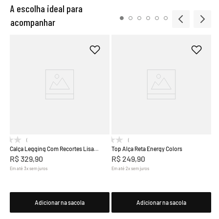
A escolha ideal para
acompanhar
To
R
Em
(0)
(0)
Calça Legging Com Recortes Lisa
Top Alça Reta Energy Colors
Energy
R$
329
,
90
R$
249
,
90
Em até
3
x
sem juros
Em até
2
x
sem juros
Adicionar na sacola
Adicionar na sacola