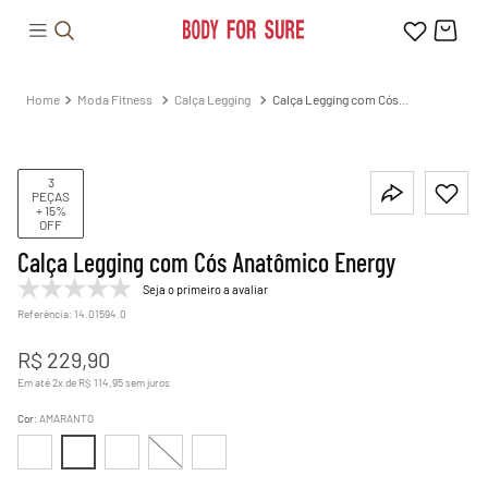
Moda Fitness
Calça Legging
Calça Legging com Cós
Anatômico Energy
3
PEÇAS
+ 15%
OFF
Calça Legging com Cós Anatômico Energy
Seja o primeiro a avaliar
Referência
:
14.01594.0
R$
229
,
90
Em até
2
x de
R$
114
,
95
sem juros
Cor
:
AMARANTO