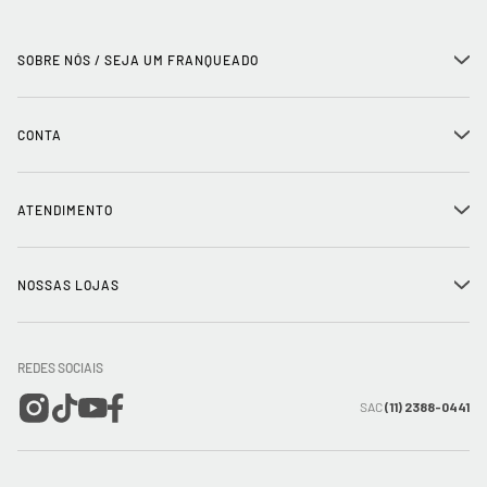
SOBRE NÓS / SEJA UM FRANQUEADO
+
História
CONTA
+
Seja um franqueado
Login
ATENDIMENTO
+
Trabalhe conosco
Minha Conta
Compra Segura
NOSSAS LOJAS
+
Conecte-se
Meus pedidos
Formas de Pagamento
Encontre a loja mais próxima
Mapa do Site
REDES SOCIAIS
Wishlist
Entrega e Frete
SAC
(11) 2388-0441
Trocas e Devoluções