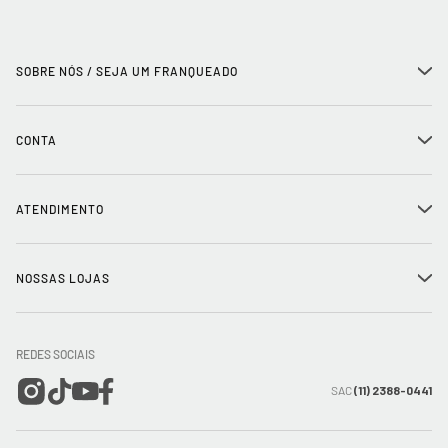
SOBRE NÓS / SEJA UM FRANQUEADO
+
História
CONTA
+
Seja um franqueado
Login
ATENDIMENTO
+
Trabalhe conosco
Minha Conta
Compra Segura
NOSSAS LOJAS
+
Conecte-se
Meus pedidos
Formas de Pagamento
Encontre a loja mais próxima
Mapa do Site
REDES SOCIAIS
Wishlist
Entrega e Frete
SAC
(11) 2388-0441
Trocas e Devoluções