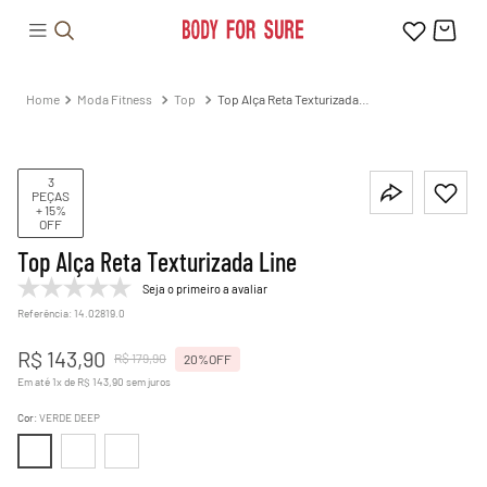
Moda Fitness
Top
Top Alça Reta Texturizada
Line
3
PEÇAS
+ 15%
OFF
Top Alça Reta Texturizada Line
Seja o primeiro a avaliar
Referência
:
14.02819.0
R$
143
,
90
R$
179
,
90
20%
OFF
Em até
1
x de
R$
143
,
90
sem juros
Cor
:
VERDE DEEP