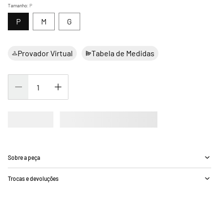
Tamanho
:
P
P
M
G
Provador Virtual
Tabela de Medidas
Sobre a peça
Trocas e devoluções