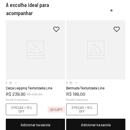
A escolha ideal para
acompanhar
(0)
(0)
Calça Legging Texturizada Line
Bermuda Texturizada Line
R$
239
,
90
R$
199
,
00
R$
299
,
90
Em até
2
x
sem juros
Em até
1
x
sem juros
3 PEÇAS + 15%
3 PEÇAS + 15%
20%
OFF
OFF
OFF
Adicionar na sacola
Adicionar na sacola