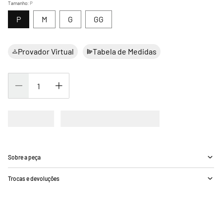
Tamanho
:
P
P
M
G
GG
Provador Virtual
Tabela de Medidas
Sobre a peça
Trocas e devoluções