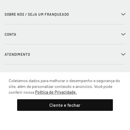
SOBRE NÓS / SEJA UM FRANQUEADO
+
História
CONTA
+
Seja um franqueado
Login
ATENDIMENTO
+
Trabalhe conosco
Minha Conta
Compra Segura
NOSSAS LOJAS
+
Conecte-se
Coletamos dados para melhorar o desempenho e segurança do
Meus pedidos
site, além de personalizar conteúdo e anúncios. Você pode
Formas de Pagamento
Encontre a loja mais próxima
conferir nossa
Política de Privacidade.
Mapa do Site
REDES SOCIAIS
Wishlist
Adicionar à sacola
Entrega e Frete
Ciente e fechar
SAC
(11) 2388-0441
Trocas e Devoluções