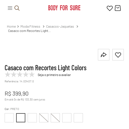
Moda Fitness
Casacos-Jaquetas
Casaco com Recortes Light
Colors
Casaco com Recortes Light Colors
Seja o primeiro a avaliar
Referência
:
14.03407.0
R$
399
,
90
Em até
3
x de
R$
133
,
30
sem juros
Cor
:
PRETO