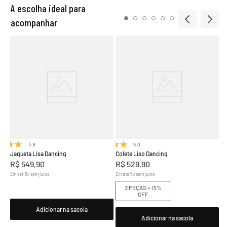
A escolha ideal para
acompanhar
Ca
R
Em
FF
4.8
(4)
5.0
(1)
Jaqueta Lisa Dancing
Colete Liso Dancing
R$
549
,
90
R$
529
,
90
Em até
5
x
sem juros
Em até
5
x
sem juros
3 PEÇAS + 15%
OFF
Adicionar na sacola
Adicionar na sacola