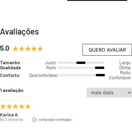
Avaliações
5.0
QUERO AVALIAR
Tamanho
Justo
Largo
Qualidade
Ruim
Ótima
Muito
Conforto
Desconfortável
Confortável
1 avaliação
Karina A.
há 2 semanas
comprador verificado