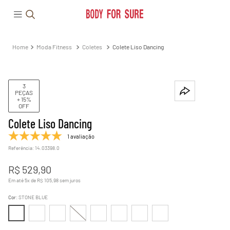
Moda Fitness
Coletes
Colete Liso Dancing
3
PEÇAS
+ 15%
OFF
Colete Liso Dancing
1 avaliação
Referência
:
14.03398.0
R$
529
,
90
Em até
5
x de
R$
105
,
98
sem juros
Cor
:
STONE BLUE