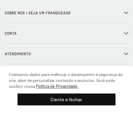
SOBRE NÓS / SEJA UM FRANQUEADO
+
História
CONTA
+
Seja um franqueado
Login
ATENDIMENTO
+
Trabalhe conosco
Minha Conta
Compra Segura
Coletamos dados para melhorar o desempenho e segurança do
NOSSAS LOJAS
+
Conecte-se
site, além de personalizar conteúdo e anúncios. Você pode
Meus pedidos
conferir nossa
Política de Privacidade.
Formas de Pagamento
Encontre a loja mais próxima
Adicionar à sacola
Mapa do Site
REDES SOCIAIS
Ciente e fechar
Wishlist
Entrega e Frete
SAC
(11) 2388-0441
Trocas e Devoluções
FORMAS DE PAGAMENTO