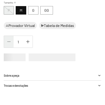
Tamanho
:
M
P
M
G
GG
Provador Virtual
Tabela de Medidas
Sobre a peça
Trocas e devoluções