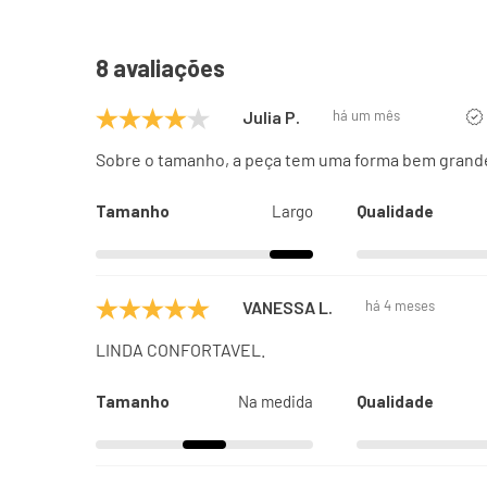
8 avaliações
Julia P.
há um mês
Sobre o tamanho, a peça tem uma forma bem grand
Tamanho
Largo
Qualidade
VANESSA L.
há 4 meses
LINDA CONFORTAVEL.
Tamanho
Na medida
Qualidade