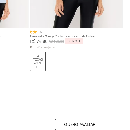
GG
P
M
G
GG
Adicionar na sacola
5.0
(3)
rs
Camiseta Manga Curta Lisa Essentials Colors
R$
74
,
90
50%
OFF
R$
149
,
90
Em até
1
x
sem juros
3
PEÇAS
+ 15%
OFF
QUERO AVALIAR