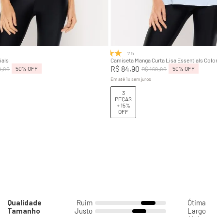
M
G
GG
P
M
G
Adicionar na sacola
Adicionar na sacola
2.5
(2)
ials
Camiseta Manga Curta Lisa Essentials Colo
R$
84
,
90
50%
OFF
50%
OFF
9
,
90
R$
169
,
90
Em até
1
x
sem juros
3
PEÇAS
+ 15%
OFF
Qualidade
Ruim
Ótima
Tamanho
Justo
Largo