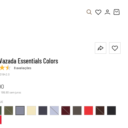
Vazada Essentials Colors
8 avaliações
.01942.0
90
$
199
,
90
sem juros
UE