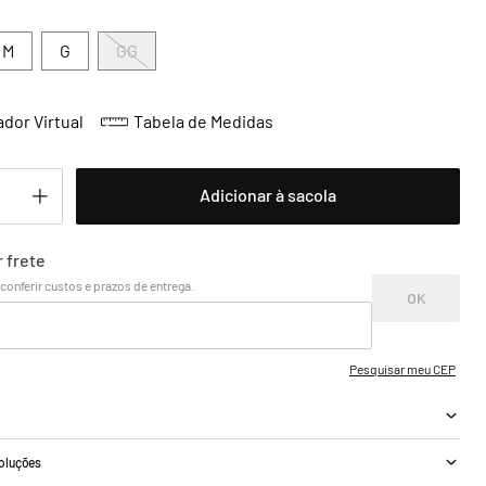
M
G
GG
dor Virtual
Tabela de Medidas
Adicionar à sacola
a
voluções