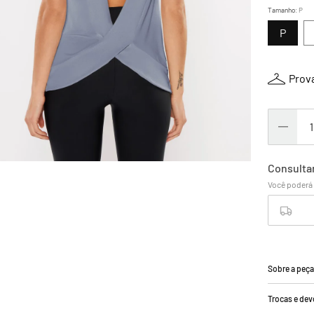
Tamanho
:
P
P
Prova
Sobre a peç
Trocas e de