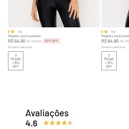
P
M
G
GG
P
Adicionar na sacola
5.0
(1)
5.0
(2)
Regata Lisa Essentials
Regata Lisa Essent
R$
64
,
90
R$
64
,
90
50%
OFF
R$
129
,
90
R$
12
Em até
1
x
sem juros
Em até
1
x
sem juros
3
3
PEÇAS
PEÇAS
+ 15%
+ 15%
OFF
OFF
Avaliações
4.6