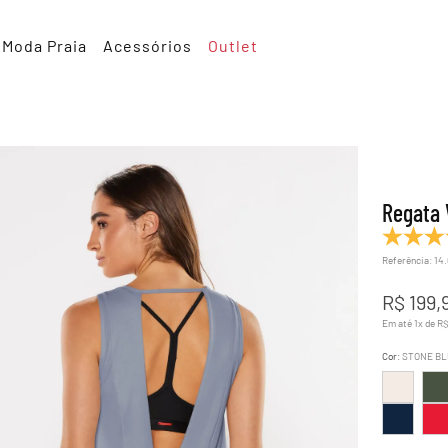
Moda Praia
Acessórios
Outlet
Regata 
Referência
:
14
R$
199
,
Em até
1
x de
R
Cor
:
STONE BL