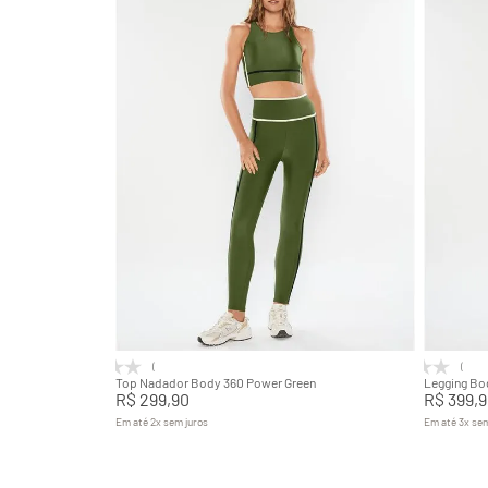
PP
P
M
G
P
GG
Adicionar na sacola
(0)
(0)
Top Nadador Body 360 Power Green
Legging Bo
R$
299
,
90
R$
399
,
9
Em até
2
x
sem juros
Em até
3
x
sem