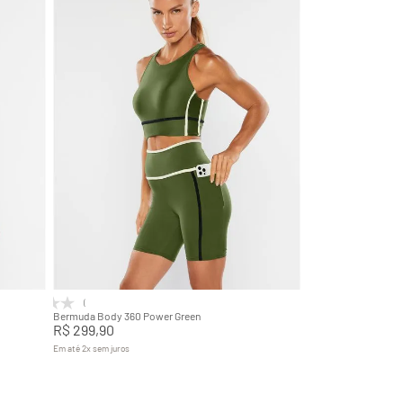
PP
P
M
G
GG
Adicionar na sacola
(0)
Bermuda Body 360 Power Green
R$
299
,
90
Em até
2
x
sem juros