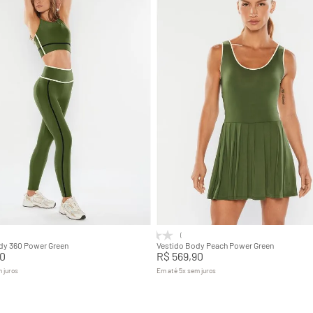
P
P
M
G
PP
P
M
G
GG
GG
Adicionar na sacola
Adicionar na sacola
(0)
dy 360 Power Green
Vestido Body Peach Power Green
0
R$
569
,
90
 juros
Em até
5
x
sem juros