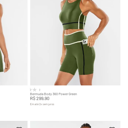
GG
PP
P
M
G
GG
Adicionar na sacola
(0)
Bermuda Body 360 Power Green
R$
299
,
90
Em até
2
x
sem juros