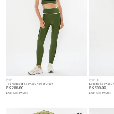
PP
P
M
G
GG
PP
Adicionar na sacola
(0)
(0)
Top Nadador Body 360 Power Green
Legging Body 360 
R$
299
,
90
R$
399
,
90
Em até
2
x
sem juros
Em até
3
x
sem juros