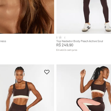
U
P
M
G
Adicionar na sacola
Adicionar na sacola
(0)
lness
Top Nadador Body Peach Active Soul
R$
249
,
90
Em até
2
x
sem juros