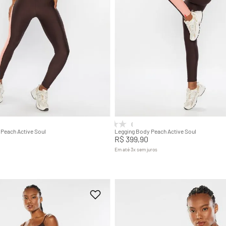
P
G
GG
P
M
G
Adicionar na sacola
Adicionar na sacola
(0)
Peach Active Soul
Legging Body Peach Active Soul
R$
399
,
90
Em até
3
x
sem juros