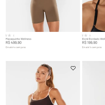
PP
P
M
G
GG
Adicionar na sacola
(0)
(0)
Macaquinho Wellness
Boné Bordado Wel
R$
499
,
90
R$
199
,
90
Em até
4
x
sem juros
Em até
1
x
sem juros