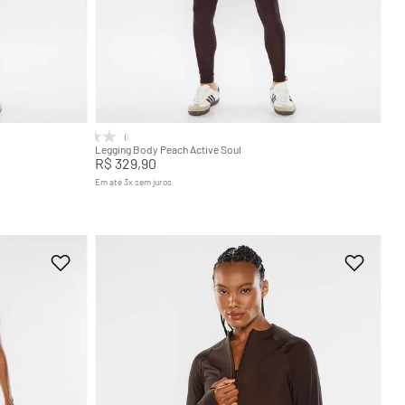
GG
PP
P
M
G
GG
Adicionar na sacola
(0)
Legging Body Peach Active Soul
R$
329
,
90
Em até
3
x
sem juros