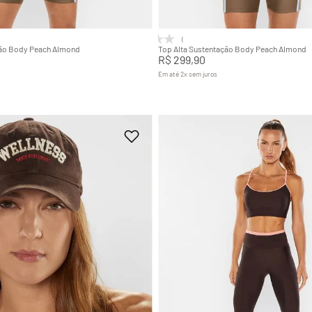
Adicionar na sacola
Adicionar na sacola
(0)
ção Body Peach Almond
Top Alta Sustentação Body Peach Almond
R$
299
,
90
Em até
2
x
sem juros