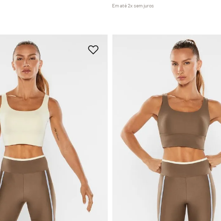
Em até
2
x
sem juros
M
G
GG
P
M
G