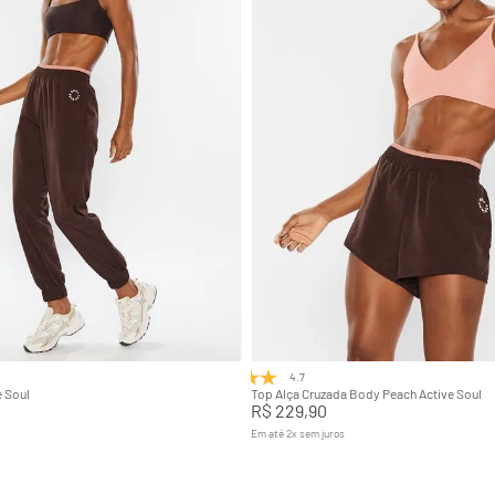
M
G
GG
P
M
G
Adicionar na sacola
Adicionar na sacola
4.7
(3)
e Soul
Top Alça Cruzada Body Peach Active Soul
R$
229
,
90
Em até
2
x
sem juros