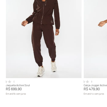
P
M
G
GG
P
Adicionar na sacola
(0)
(0)
Jaqueta Active Soul
Calça Jogger Activ
R$
699
,
90
R$
479
,
90
Em até
6
x
sem juros
Em até
4
x
sem juros