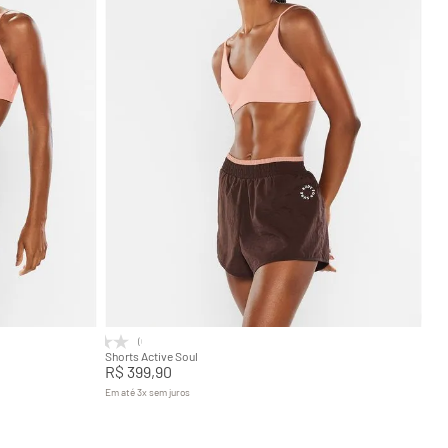
GG
P
M
G
GG
Adicionar na sacola
(0)
Shorts Active Soul
R$
399
,
90
Em até
3
x
sem juros