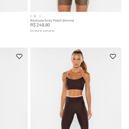
Adicionar na sacola
(0)
Bermuda Body Peach Almond
R$
249
,
90
Em até
2
x
sem juros