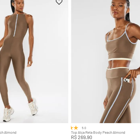
M
G
GG
PP
P
M
G
Adicionar na sacola
Adicionar na sacola
5.0
(1)
ch Almond
Top Alça Reta Body Peach Almond
R$
269
,
90