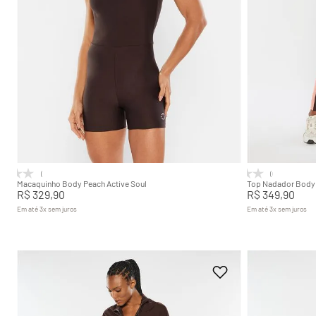
PP
P
M
G
GG
Adicionar na sacola
(0)
(0)
Macaquinho Body Peach Active Soul
Top Nadador Body 
R$
329
,
90
R$
349
,
90
Em até
3
x
sem juros
Em até
3
x
sem juros