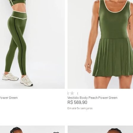
P
M
G
GG
PP
P
M
G
Adicionar na sacola
Adicionar na sacola
(0)
Power Green
Vestido Body Peach Power Green
R$
569
,
90
Em até
5
x
sem juros