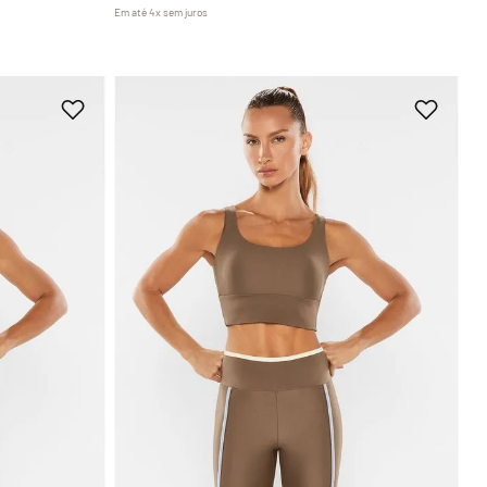
Em até
4
x
sem juros
GG
P
M
G
GG