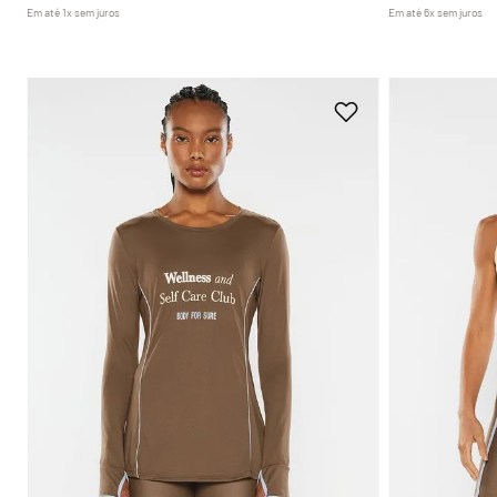
Em até
1
x
sem juros
Em até
6
x
sem juros
P
M
G
GG
P