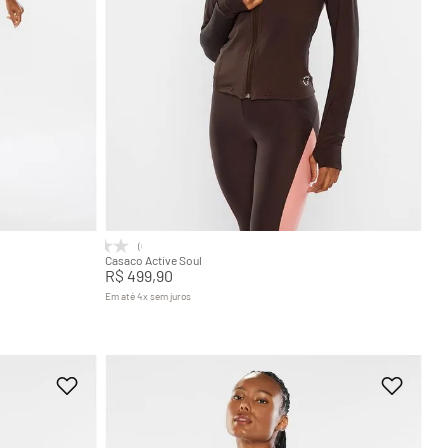
GG
P
M
G
GG
Adicionar na sacola
(0)
Casaco Active Soul
R$
499
,
90
Em até
4
x
sem juros