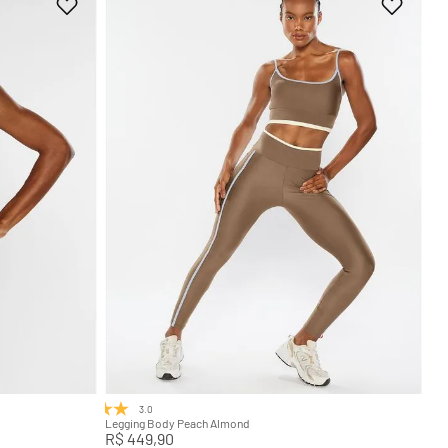
GG
PP
P
M
G
GG
Adicionar na sacola
3.0
(1)
Legging Body Peach Almond
R$
449
,
90