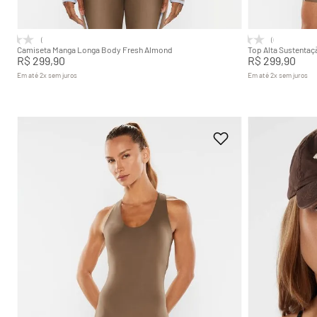
Adicionar na sacola
(0)
(0)
Camiseta Manga Longa Body Fresh Almond
Top Alta Sustenta
R$
299
,
90
R$
299
,
90
Em até
2
x
sem juros
Em até
2
x
sem juros