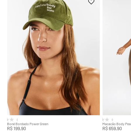
U
PP
Adicionar na sacola
(0)
(0)
Boné Bordado Power Green
Macacão Body Pea
R$
199
,
90
R$
659
,
90