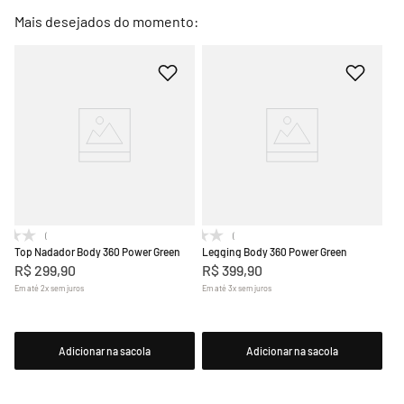
Mais desejados do momento:
(0)
(0)
Top Nadador Body 360 Power Green
Legging Body 360 Power Green
R$
299
,
90
R$
399
,
90
Em até
2
x
sem juros
Em até
3
x
sem juros
Adicionar na sacola
Adicionar na sacola