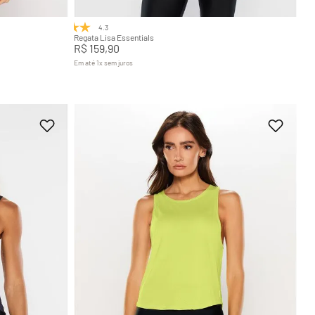
4.3
(3)
Regata Lisa Essentials
R$
159
,
90
Em até
1
x
sem juros
+
7