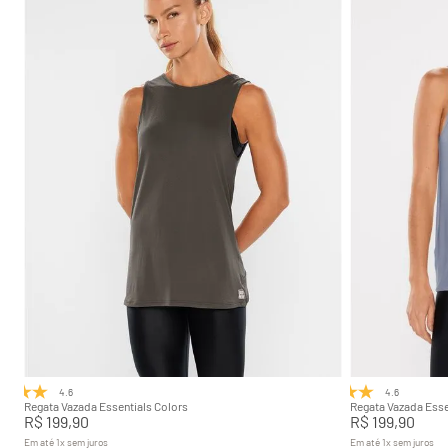
P
M
G
GG
Adicionar na sacola
4.6
(8)
4.6
(8)
Regata Vazada Essentials Colors
Regata Vazada Esse
R$
199
,
90
R$
199
,
90
Em até
1
x
sem juros
Em até
1
x
sem juros