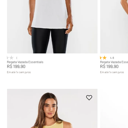
P
M
G
GG
P
Adicionar na sacola
(0)
4.6
(8)
Regata Vazada Essentials
Regata Vazada Esse
R$
199
,
90
R$
199
,
90
Em até
1
x
sem juros
Em até
1
x
sem juros