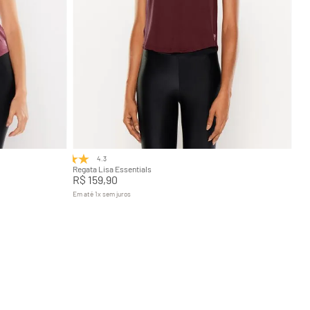
GG
G
Adicionar na sacola
4.3
(3)
Regata Lisa Essentials
R$
159
,
90
Em até
1
x
sem juros
+
7