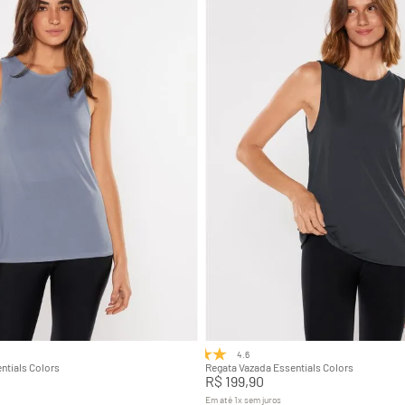
P
M
G
P
M
G
Adicionar na sacola
Adicionar na sacola
4.6
(8)
ntials Colors
Regata Vazada Essentials Colors
R$
199
,
90
Em até
1
x
sem juros