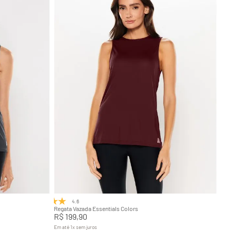
G
GG
Adicionar na sacola
4.6
(8)
Regata Vazada Essentials Colors
R$
199
,
90
Em até
1
x
sem juros