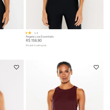
GG
P
M
G
GG
Adicionar na sacola
4.3
(3)
Regata Lisa Essentials
R$
159
,
90
Em até
1
x
sem juros
+
7