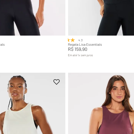
M
G
GG
P
M
G
Adicionar na sacola
Adicionar na sacola
4.3
(3)
als
Regata Lisa Essentials
R$
159
,
90
Em até
1
x
sem juros
+
7
+
7