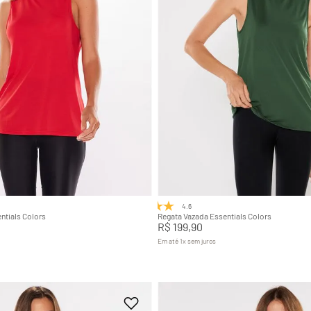
M
G
GG
P
M
G
Adicionar na sacola
Adicionar na sacola
4.6
(8)
ntials Colors
Regata Vazada Essentials Colors
R$
199
,
90
Em até
1
x
sem juros
+
7
+
7