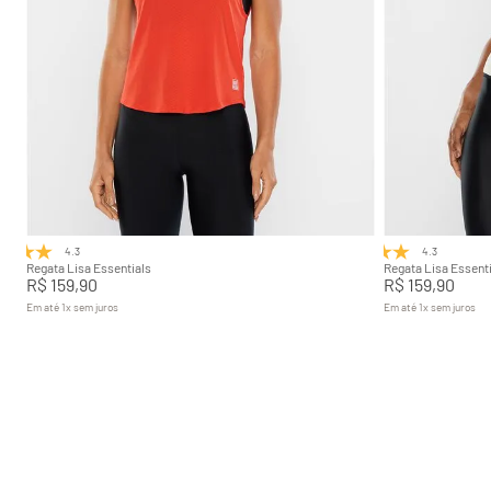
P
M
G
GG
P
Adicionar na sacola
4.3
(3)
4.3
(3)
Regata Lisa Essentials
Regata Lisa Essenti
R$
159
,
90
R$
159
,
90
Em até
1
x
sem juros
Em até
1
x
sem juros
+
7