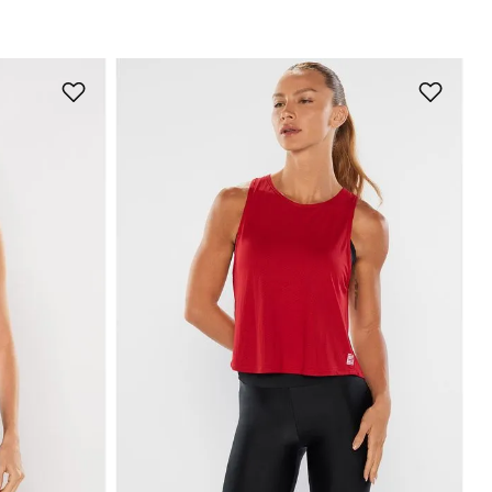
+
7
GG
P
M
G
GG
Adicionar na sacola