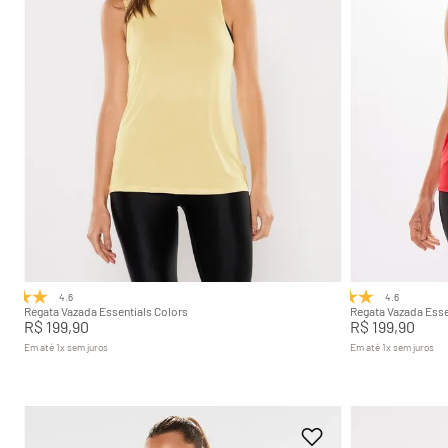
P
M
G
GG
P
Adicionar na sacola
4.6
(8)
4.6
(8)
Regata Vazada Essentials Colors
Regata Vazada Esse
R$
199
,
90
R$
199
,
90
Em até
1
x
sem juros
Em até
1
x
sem juros
+
7