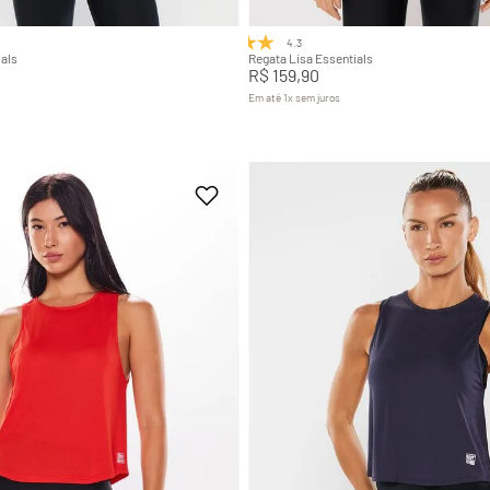
4.3
(3)
als
Regata Lisa Essentials
R$
159
,
90
Em até
1
x
sem juros
+
7
+
7