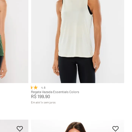
GG
P
M
G
GG
Adicionar na sacola
4.6
(8)
Regata Vazada Essentials Colors
R$
199
,
90
Em até
1
x
sem juros
+
7