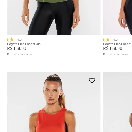
P
M
G
GG
P
Adicionar na sacola
4.3
(3)
4.3
(3)
Regata Lisa Essentials
Regata Lisa Essenti
R$
159
,
90
R$
159
,
90
Em até
1
x
sem juros
Em até
1
x
sem juros
+
7