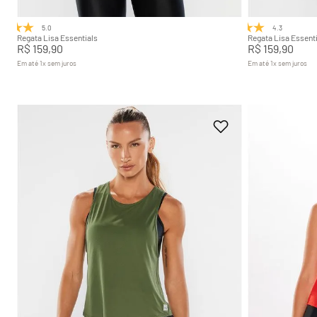
5.0
(1)
4.3
(3)
Regata Lisa Essentials
Regata Lisa Essenti
R$
159
,
90
R$
159
,
90
Em até
1
x
sem juros
Em até
1
x
sem juros