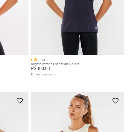
GG
P
M
G
GG
Adicionar na sacola
4.6
(8)
Regata Vazada Essentials Colors
R$
199
,
90
Em até
1
x
sem juros
+
7