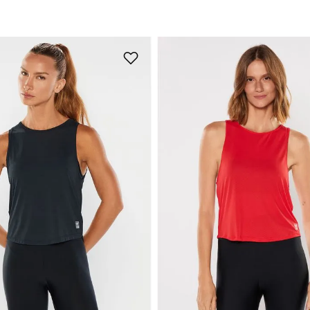
+
7
+
7
M
G
GG
P
M
G
Adicionar na sacola
Adicionar na sacola