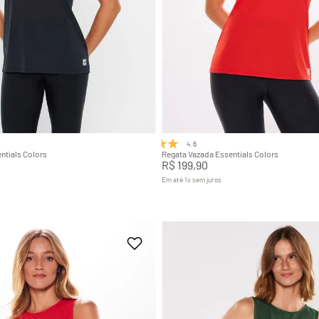
M
G
GG
P
M
G
Adicionar na sacola
Adicionar na sacola
4.6
(8)
ntials Colors
Regata Vazada Essentials Colors
R$
199
,
90
Em até
1
x
sem juros
+
7
+
7