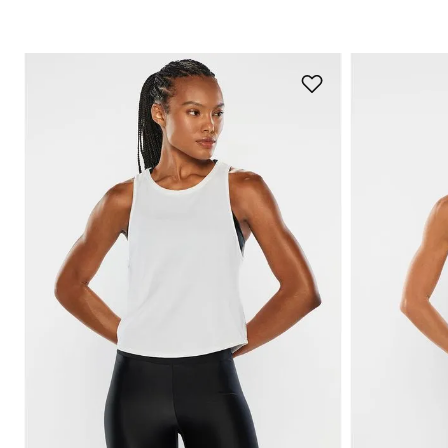
+
7
P
M
G
GG
P
Adicionar na sacola