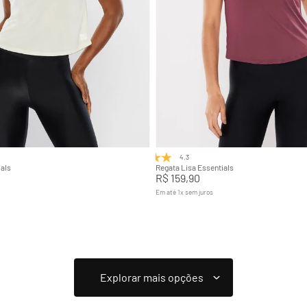
M
G
GG
P
M
G
Adicionar na sacola
Adicionar na sacola
4.3
(3)
als
Regata Lisa Essentials
R$
159
,
90
Em até
1
x
sem juros
+
7
+
7