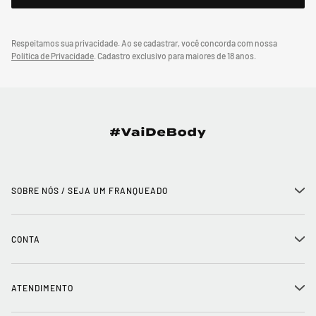
Respeitamos sua privacidade. Ao se cadastrar, você concorda com nossa
Política de Privacidade
.
Cadastro exclusivo para maiores de 18 anos.
SOBRE NÓS / SEJA UM FRANQUEADO
+
História
CONTA
+
Seja um franqueado
Login
ATENDIMENTO
+
Trabalhe conosco