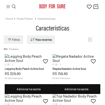
Moda Fitness
Características
Características
Mais recentes
802
Produtos
(0)
(0)
Legging Body Peach Active Soul
Regata Nadador Active Soul
R$
329
,
90
R$
159
,
90
Em até
3
x
sem juros
Em até
1
x
sem juros
Adicionar na sacola
Adicionar na sacola
(0)
(0)