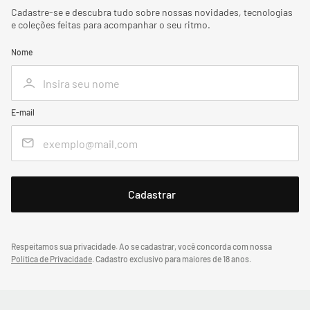
Cadastre-se e descubra tudo sobre nossas novidades, tecnologias
e coleções feitas para acompanhar o seu ritmo.
Nome
E-mail
Respeitamos sua privacidade. Ao se cadastrar, você concorda com nossa
Política de Privacidade
.
Cadastro exclusivo para maiores de 18 anos.