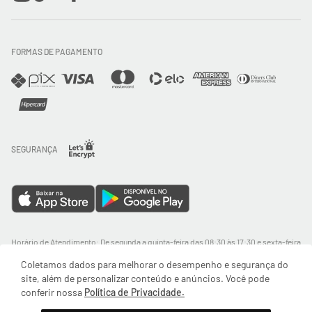
Trocas e Devoluções
FORMAS DE PAGAMENTO
Direito de Arrependimento
Política de Privacidade
Regras promocionais
SEGURANÇA
Horário de Atendimento: De segunda a quinta-feira das 08:30 às 17:30 e sexta-feira
até as 16:30, exceto feriados - Rua Alpont, 428 nível 2 - Bairro Capuava Mauá - São
Coletamos dados para melhorar o desempenho e segurança do
Paulo, CEP: 09380-115 - Valisere Comércio de Roupas e Acessórios Ltda - CNPJ:
57.484.768/0064-89
site, além de personalizar conteúdo e anúncios. Você pode
conferir nossa
Política de Privacidade.
© Body For Sure 2025 - Todos os direitos reservados