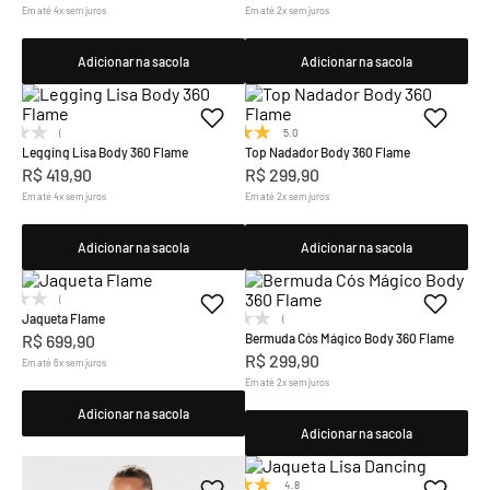
Em até
4
x
sem juros
Em até
2
x
sem juros
Adicionar na sacola
Adicionar na sacola
(0)
5.0
(1)
Legging Lisa Body 360 Flame
Top Nadador Body 360 Flame
R$
419
,
90
R$
299
,
90
Em até
4
x
sem juros
Em até
2
x
sem juros
Adicionar na sacola
Adicionar na sacola
(0)
Jaqueta Flame
(0)
R$
699
,
90
Bermuda Cós Mágico Body 360 Flame
R$
299
,
90
Em até
6
x
sem juros
Em até
2
x
sem juros
Adicionar na sacola
Adicionar na sacola
4.8
(4)