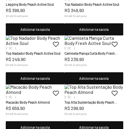
Legging Body Peach Active Soul
Top Nadador Body Peach Active Soul
R$
399
,
90
R$
349
,
90
Em até
3
x
sem juros
Em até
3
x
sem juros
Adicionar na sacola
Adicionar na sacola
(0)
(0)
Top Nadador Body Peach Active Soul
Camiseta Manga Curta Body Fresh
Active Soul
R$
249
,
90
R$
239
,
90
Em até
2
x
sem juros
Em até
2
x
sem juros
Adicionar na sacola
Adicionar na sacola
(0)
(0)
Macacão Body Peach Almond
Top Alta Sustentação Body Peach
Almond
R$
659
,
90
R$
299
,
90
Em até
6
x
sem juros
Em até
2
x
sem juros
Adicionar na sacola
Adicionar na sacola