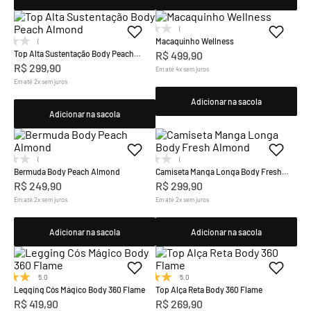
(0)
Macaquinho Wellness
(0)
Top Alta Sustentação Body Peach
R$
499
,
90
Almond
R$
299
,
90
Em até
4
x
sem juros
Em até
2
x
sem juros
Adicionar na sacola
Adicionar na sacola
(0)
(0)
Bermuda Body Peach Almond
Camiseta Manga Longa Body Fresh
Almond
R$
249
,
90
R$
299
,
90
Em até
2
x
sem juros
Em até
2
x
sem juros
Adicionar na sacola
Adicionar na sacola
5.0
(1)
5.0
(1)
Legging Cós Mágico Body 360 Flame
Top Alça Reta Body 360 Flame
R$
419
,
90
R$
269
,
90