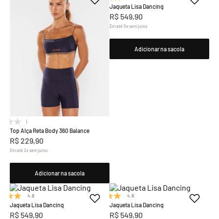
Jaqueta Lisa Dancing
R$
549
,
90
Em até
5
x
sem juros
Adicionar na sacola
(0)
Top Alça Reta Body 360 Balance
R$
229
,
90
Em até
2
x
sem juros
Adicionar na sacola
4.8
(4)
4.8
(4)
Jaqueta Lisa Dancing
Jaqueta Lisa Dancing
R$
549
,
90
R$
549
,
90