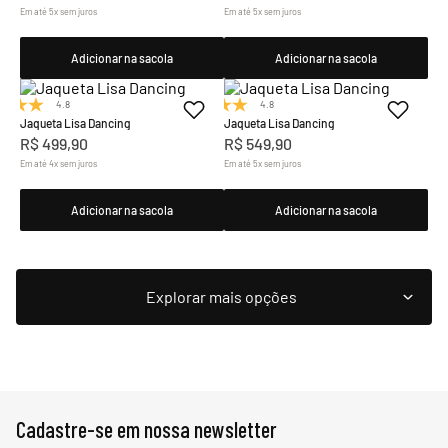
Em até
5
x
sem juros
Em até
5
x
sem juros
Adicionar na sacola
Adicionar na sacola
4.8
(4)
4.8
(4)
Jaqueta Lisa Dancing
Jaqueta Lisa Dancing
R$
499
,
90
R$
549
,
90
Em até
4
x
sem juros
Em até
5
x
sem juros
Adicionar na sacola
Adicionar na sacola
Cadastre-se em nossa newsletter