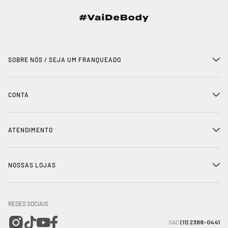
SOBRE NÓS / SEJA UM FRANQUEADO
+
História
CONTA
+
Seja um franqueado
Login
ATENDIMENTO
+
Trabalhe conosco
Minha Conta
Compra Segura
NOSSAS LOJAS
+
Conecte-se
Meus pedidos
Formas de Pagamento
Encontre a loja mais próxima
Mapa do Site
REDES SOCIAIS
Wishlist
Entrega e Frete
SAC
(11) 2388-0441