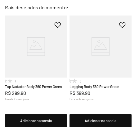
Mais desejados do momento:
(0)
(0)
Top Nadador Body 360 Power Green
Legging Body 360 Power Green
R$
299
,
90
R$
399
,
90
Em até
2
x
sem juros
Em até
3
x
sem juros
Adicionar na sacola
Adicionar na sacola