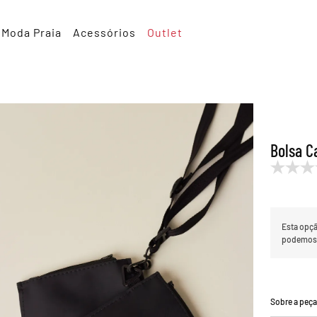
Moda Praia
Acessórios
Outlet
Bolsa C
Esta opçã
podemos t
Sobre a peç