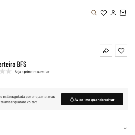
arteira BFS
Seja o primeiro a avaliar
o está esgotada por enquanto,
mas
Avise-me quando voltar
e avisar quando voltar!
a