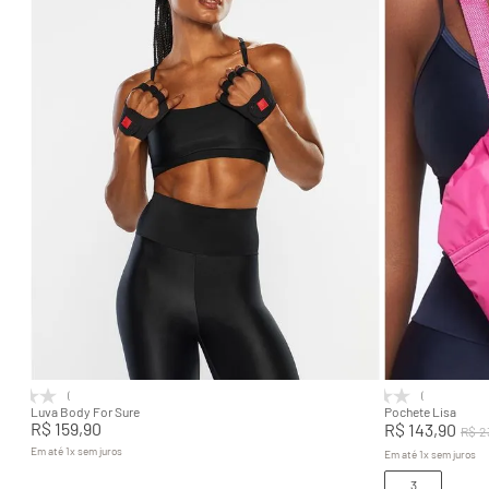
P
M
G
GG
Adicionar na sacola
(0)
(0)
Luva Body For Sure
Pochete Lisa
R$
159
,
90
R$
143
,
90
R$
2
Em até
1
x
sem juros
Em até
1
x
sem juros
3