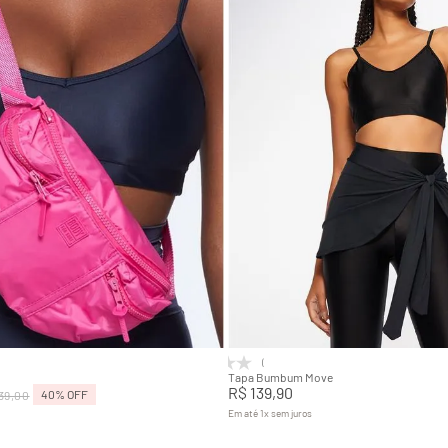
U
P
M
G
Adicionar na sacola
Adicionar na sacola
(0)
Tapa Bumbum Move
R$
139
,
90
40%
OFF
39
,
00
Em até
1
x
sem juros