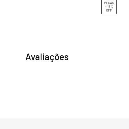
PEÇAS
+ 15%
OFF
Avaliações