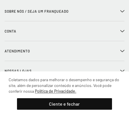
SOBRE NÓS / SEJA UM FRANQUEADO
+
História
CONTA
+
Seja um franqueado
Login
ATENDIMENTO
+
Trabalhe conosco
Minha Conta
Compra Segura
NOSSAS LOJAS
+
Conecte-se
Meus pedidos
Coletamos dados para melhorar o desempenho e segurança do
Formas de Pagamento
site, além de personalizar conteúdo e anúncios. Você pode
Encontre a loja mais próxima
Mapa do Site
conferir nossa
Política de Privacidade.
REDES SOCIAIS
Wishlist
Adicionar à sacola
Entrega e Frete
SAC
(11) 2388-0441
Ciente e fechar
Trocas e Devoluções
FORMAS DE PAGAMENTO