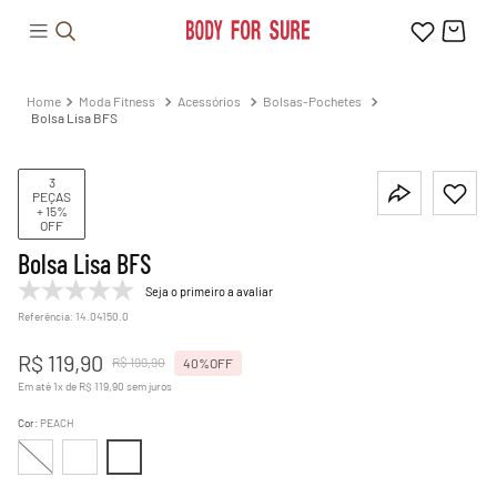
Moda Fitness
Acessórios
Bolsas-Pochetes
Bolsa Lisa BFS
3
PEÇAS
+ 15%
OFF
Bolsa Lisa BFS
Seja o primeiro a avaliar
Referência
:
14.04150.0
R$
119
,
90
R$
199
,
90
40%
OFF
Em até
1
x de
R$
119
,
90
sem juros
Cor
:
PEACH