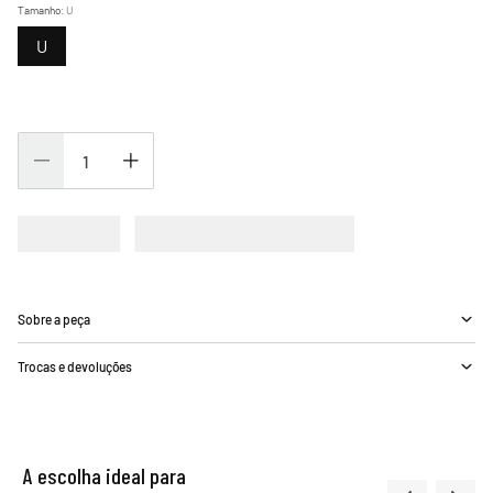
Tamanho
:
U
U
Sobre a peça
Trocas e devoluções
A escolha ideal para