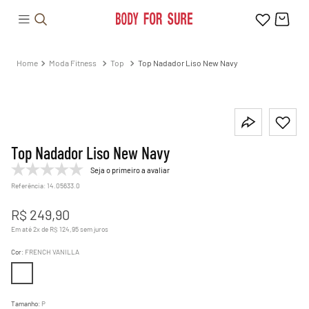
Moda Fitness
Top
Top Nadador Liso New Navy
Top Nadador Liso New Navy
Seja o primeiro a avaliar
Referência
:
14.05633.0
R$
249
,
90
Em até
2
x de
R$
124
,
95
sem juros
Cor
:
FRENCH VANILLA
Tamanho
:
P