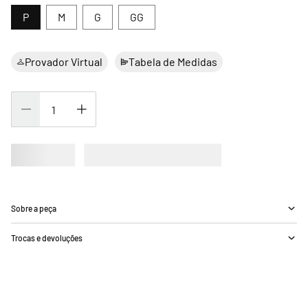
P
M
G
GG
Provador Virtual
Tabela de Medidas
Sobre a peça
Trocas e devoluções