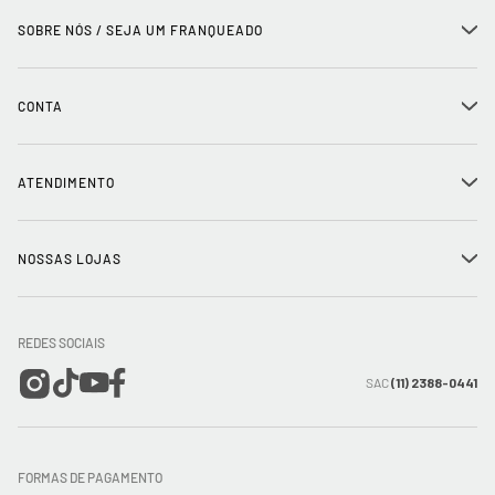
SOBRE NÓS / SEJA UM FRANQUEADO
+
História
CONTA
+
Seja um franqueado
Login
ATENDIMENTO
+
Trabalhe conosco
Minha Conta
Compra Segura
NOSSAS LOJAS
+
Conecte-se
Meus pedidos
Formas de Pagamento
Encontre a loja mais próxima
Mapa do Site
REDES SOCIAIS
Wishlist
Entrega e Frete
SAC
(11) 2388-0441
Trocas e Devoluções
FORMAS DE PAGAMENTO
Direito de Arrependimento