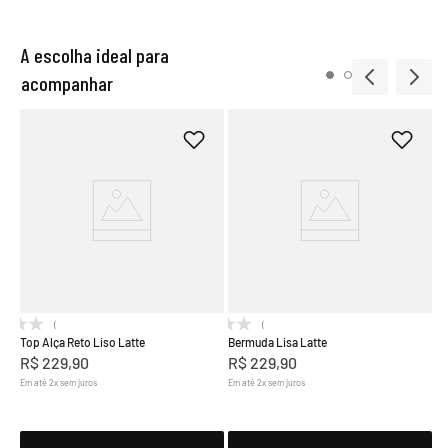
A escolha ideal para
acompanhar
Le
R
Em
(0)
(0)
Top Alça Reto Liso Latte
Bermuda Lisa Latte
R$
229
,
90
R$
229
,
90
Em até
2
x
sem juros
Em até
2
x
sem juros