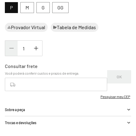
P
M
G
GG
Provador Virtual
Tabela de Medidas
Sobre a peça
Trocas e devoluções