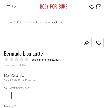
Moda Fitness
Bermuda Lisa Latte
Bermuda Lisa Latte
Seja o primeiro a avaliar
Referência
:
14.05654.0
R$
229
,
90
Em até
2
x de
R$
114
,
95
sem juros
Cor
:
LATTE BROWN BODY
Tamanho
:
P