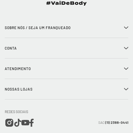
SOBRE NÓS / SEJA UM FRANQUEADO
+
História
CONTA
+
Seja um franqueado
Login
ATENDIMENTO
+
Trabalhe conosco
Minha Conta
Compra Segura
NOSSAS LOJAS
+
Conecte-se
Meus pedidos
Formas de Pagamento
Encontre a loja mais próxima
Mapa do Site
REDES SOCIAIS
Wishlist
Entrega e Frete
SAC
(11) 2388-0441