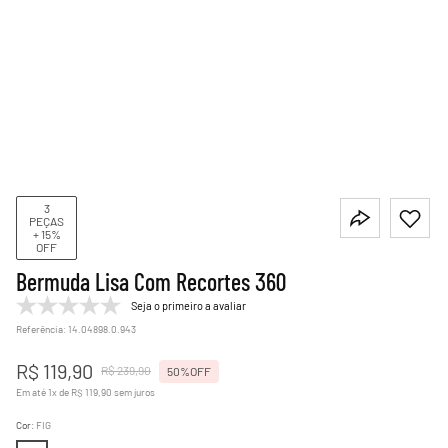
3
PEÇAS
+ 15%
OFF
Bermuda Lisa Com Recortes 360
Seja o primeiro a avaliar
Referência
:
14.04898.0.943
R$
119
,
90
R$
239
,
90
50%
OFF
Em até
1
x de
R$
119
,
90
sem juros
Cor
:
FIG