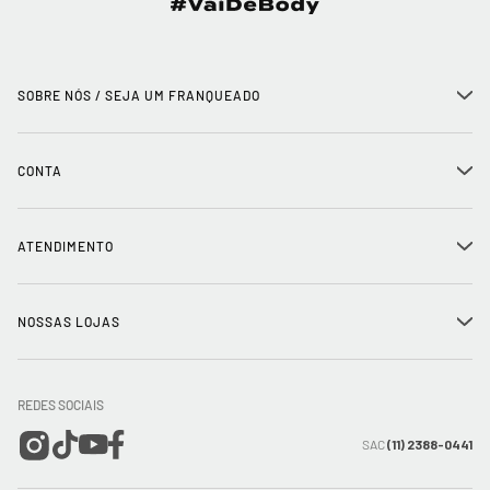
SOBRE NÓS / SEJA UM FRANQUEADO
+
História
CONTA
+
Seja um franqueado
Login
ATENDIMENTO
+
Trabalhe conosco
Minha Conta
Compra Segura
NOSSAS LOJAS
+
Conecte-se
Meus pedidos
Formas de Pagamento
Encontre a loja mais próxima
Mapa do Site
REDES SOCIAIS
Wishlist
Entrega e Frete
SAC
(11) 2388-0441
Trocas e Devoluções