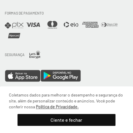
FORMAS DE PAGAMENTO
Direito de Arrependimento
Política de Privacidade
Regras promocionais
SEGURANÇA
Horário de Atendimento: De segunda a quinta-feira das 08:30 às 17:30 e sexta-feira
Coletamos dados para melhorar o desempenho e segurança do
até as 16:30, exceto feriados - Rua Alpont, 428 nível 2 - Bairro Capuava Mauá - São
site, além de personalizar conteúdo e anúncios. Você pode
Paulo, CEP: 09380-115 - Valisere Comércio de Roupas e Acessórios Ltda - CNPJ:
conferir nossa
Política de Privacidade.
57.484.768/0064-89
Adicionar à sacola
© Body For Sure 2025 - Todos os direitos reservados
Ciente e fechar