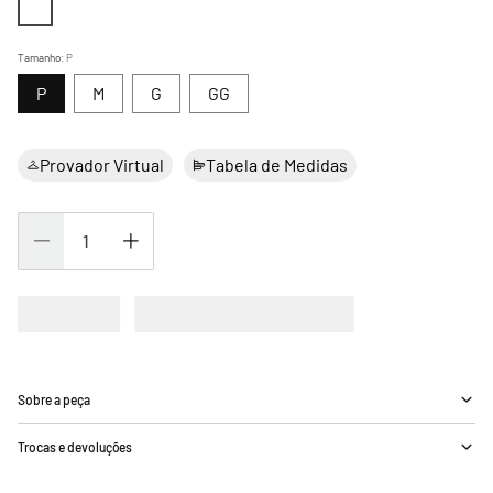
Tamanho
:
P
P
M
G
GG
Provador Virtual
Tabela de Medidas
Sobre a peça
Trocas e devoluções