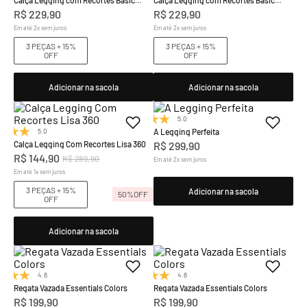
Colors
Colors
R$
229
,
90
R$
229
,
90
Em até
2
x
sem juros
Em até
2
x
sem juros
3 PEÇAS + 15%
3 PEÇAS + 15%
OFF
OFF
Adicionar na sacola
Adicionar na sacola
5.0
(7)
A Legging Perfeita
5.0
(1)
Calça Legging Com Recortes Lisa 360
R$
299
,
90
R$
144
,
90
R$
289
,
90
Em até
2
x
sem juros
Em até
1
x
sem juros
3 PEÇAS + 15%
Adicionar na sacola
50%
OFF
OFF
Adicionar na sacola
4.6
(8)
4.6
(8)
Regata Vazada Essentials Colors
Regata Vazada Essentials Colors
R$
199
,
90
R$
199
,
90