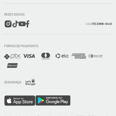
Meus pedidos
Formas de Pagamento
Encontre a loja mais próxima
Mapa do Site
REDES SOCIAIS
Wishlist
Entrega e Frete
SAC
(11) 2388-0441
Trocas e Devoluções
FORMAS DE PAGAMENTO
Direito de Arrependimento
Política de Privacidade
Regras promocionais
SEGURANÇA