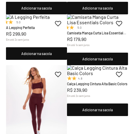
Adicionar na sacola
Adicionar na sacola
5.0
(7)
A Legging Perfeita
5.0
(9)
R$
299
,
90
Camiseta Manga Curta Lisa Essentials
Colors
R$
179
,
90
Em até
2
x
sem juros
Em até
1
x
sem juros
Adicionar na sacola
Adicionar na sacola
4.8
(19)
Calça Legging Cintura Alta Basic Colors
R$
239
,
90
Em até
2
x
sem juros
Adicionar na sacola