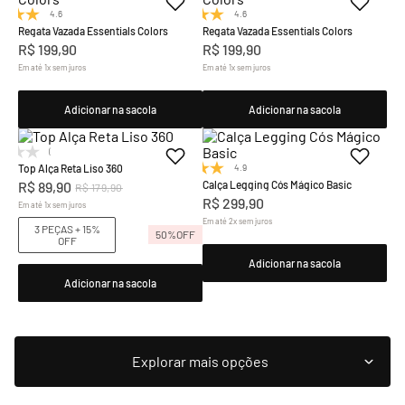
4.6
(8)
4.6
(8)
Regata Vazada Essentials Colors
Regata Vazada Essentials Colors
R$
199
,
90
R$
199
,
90
Em até
1
x
sem juros
Em até
1
x
sem juros
Adicionar na sacola
Adicionar na sacola
(0)
Top Alça Reta Liso 360
4.9
(9)
R$
89
,
90
Calça Legging Cós Mágico Basic
R$
179
,
90
R$
299
,
90
Em até
1
x
sem juros
Em até
2
x
sem juros
3 PEÇAS + 15%
50%
OFF
OFF
Adicionar na sacola
Adicionar na sacola