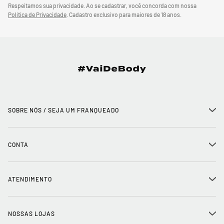
Respeitamos sua privacidade. Ao se cadastrar, você concorda com nossa
Política de Privacidade
.
Cadastro exclusivo para maiores de 18 anos.
SOBRE NÓS / SEJA UM FRANQUEADO
+
História
CONTA
+
Seja um franqueado
Login
ATENDIMENTO
+
Trabalhe conosco
Minha Conta
Compra Segura
NOSSAS LOJAS
+
Conecte-se