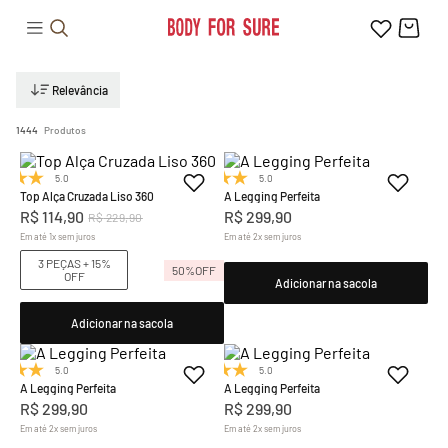
Relevância
1444
Produtos
5.0
(1)
5.0
(7)
Top Alça Cruzada Liso 360
A Legging Perfeita
R$
114
,
90
R$
299
,
90
R$
229
,
90
Em até
1
x
sem juros
Em até
2
x
sem juros
3 PEÇAS + 15%
50%
OFF
OFF
Adicionar na sacola
Adicionar na sacola
5.0
(7)
5.0
(7)
A Legging Perfeita
A Legging Perfeita
R$
299
,
90
R$
299
,
90
Em até
2
x
sem juros
Em até
2
x
sem juros