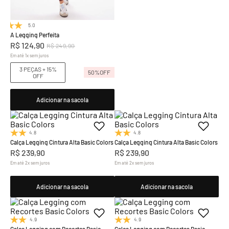
5.0
(1)
A Legging Perfeita
R$
124
,
90
R$
249
,
90
Em até
1
x
sem juros
3 PEÇAS + 15%
50%
OFF
OFF
Adicionar na sacola
4.8
(19)
4.8
(19)
Calça Legging Cintura Alta Basic Colors
Calça Legging Cintura Alta Basic Colors
R$
239
,
90
R$
239
,
90
Em até
2
x
sem juros
Em até
2
x
sem juros
Adicionar na sacola
Adicionar na sacola
4.9
(20)
4.9
(20)
Calça Legging com Recortes Basic
Calça Legging com Recortes Basic