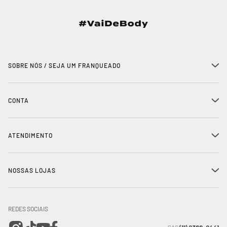
SOBRE NÓS / SEJA UM FRANQUEADO
+
História
CONTA
+
Seja um franqueado
Login
ATENDIMENTO
+
Trabalhe conosco
Minha Conta
Compra Segura
NOSSAS LOJAS
+
Conecte-se
Meus pedidos
Formas de Pagamento
Encontre a loja mais próxima
Mapa do Site
REDES SOCIAIS
Wishlist
Entrega e Frete