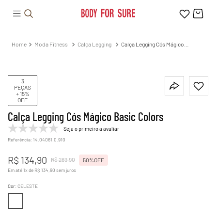
Moda Fitness
Calça Legging
Calça Legging Cós Mágico
Basic Colors
3
PEÇAS
+ 15%
OFF
Calça Legging Cós Mágico Basic Colors
Seja o primeiro a avaliar
Referência
:
14.04061.0.910
R$
134
,
90
R$
269
,
90
50%
OFF
Em até
1
x de
R$
134
,
90
sem juros
Cor
:
CELESTE