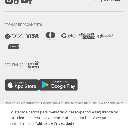
SAC
(11) 2388-0441
Trocas e Devoluções
FORMAS DE PAGAMENTO
Direito de Arrependimento
Política de Privacidade
Regras promocionais
SEGURANÇA
Horário de Atendimento: De segunda a quinta-feira das 08:30 às 17:30 e sexta-feira
até as 16:30, exceto feriados - Rua Alpont, 428 nível 2 - Bairro Capuava Mauá - São
Coletamos dados para melhorar o desempenho e segurança do
Paulo, CEP: 09380-115 - Valisere Comércio de Roupas e Acessórios Ltda - CNPJ:
57.484.768/0064-89
site, além de personalizar conteúdo e anúncios. Você pode
conferir nossa
Política de Privacidade.
© Body For Sure 2025 - Todos os direitos reservados