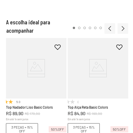
A escolha ideal para
acompanhar
To
R
Em
FF
5.0
(2)
(0)
Top Nadador Liso Basic Colors
Top Alça Reta Basic Colors
R$
89
,
90
R$
84
,
90
R$
179
,
90
R$
169
,
90
Em até
1
x
sem juros
Em até
1
x
sem juros
3 PEÇAS + 15%
3 PEÇAS + 15%
50%
OFF
50%
OFF
OFF
OFF