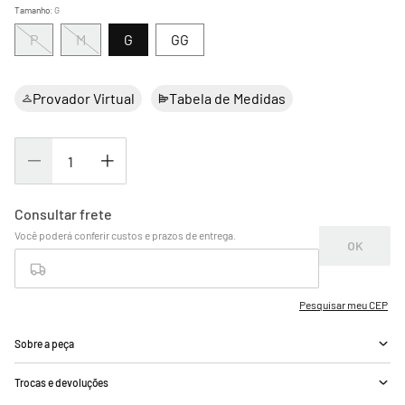
Tamanho
:
G
P
M
G
GG
Provador Virtual
Tabela de Medidas
Sobre a peça
Trocas e devoluções