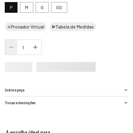
P
M
G
GG
Provador Virtual
Tabela de Medidas
Sobre a peça
Trocas e devoluções
A escolha ideal para