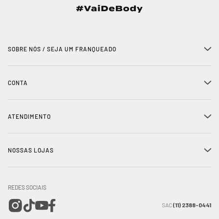
SOBRE NÓS / SEJA UM FRANQUEADO
+
História
CONTA
+
Seja um franqueado
Login
ATENDIMENTO
+
Trabalhe conosco
Minha Conta
Compra Segura
NOSSAS LOJAS
+
Conecte-se
Meus pedidos
Formas de Pagamento
Encontre a loja mais próxima
Mapa do Site
REDES SOCIAIS
Wishlist
Entrega e Frete
SAC
(11) 2388-0441