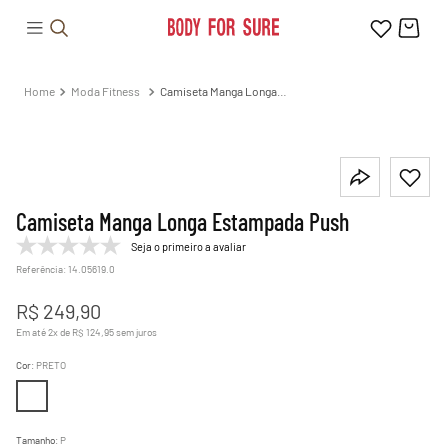
Moda Fitness
Camiseta Manga Longa
Estampada Push
Camiseta Manga Longa Estampada Push
Seja o primeiro a avaliar
Referência
:
14.05619.0
R$
249
,
90
Em até
2
x de
R$
124
,
95
sem juros
Cor
:
PRETO
Tamanho
:
P