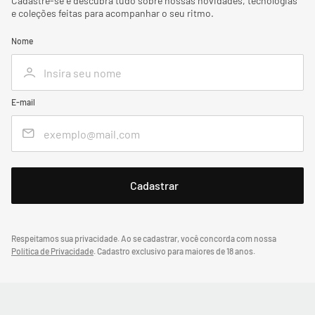
Cadastre-se e descubra tudo sobre nossas novidades, tecnologias
e coleções feitas para acompanhar o seu ritmo.
Nome
E-mail
Respeitamos sua privacidade. Ao se cadastrar, você concorda com nossa
Política de Privacidade
.
Cadastro exclusivo para maiores de 18 anos.