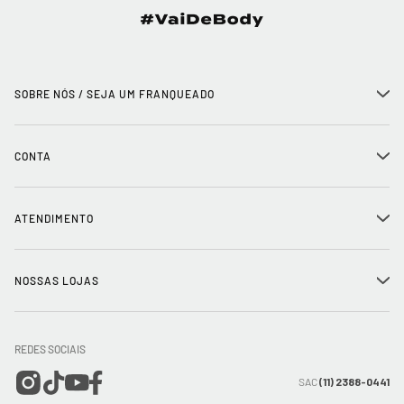
SOBRE NÓS / SEJA UM FRANQUEADO
+
História
CONTA
+
Seja um franqueado
Login
ATENDIMENTO
+
Trabalhe conosco
Minha Conta
Compra Segura
NOSSAS LOJAS
+
Conecte-se
Meus pedidos
Formas de Pagamento
Encontre a loja mais próxima
Mapa do Site
REDES SOCIAIS
Wishlist
Entrega e Frete
SAC
(11) 2388-0441