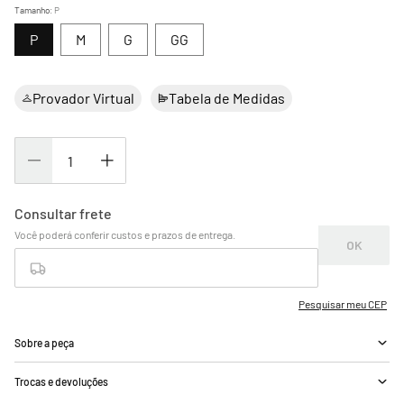
Tamanho
:
P
P
M
G
GG
Provador Virtual
Tabela de Medidas
Sobre a peça
Trocas e devoluções