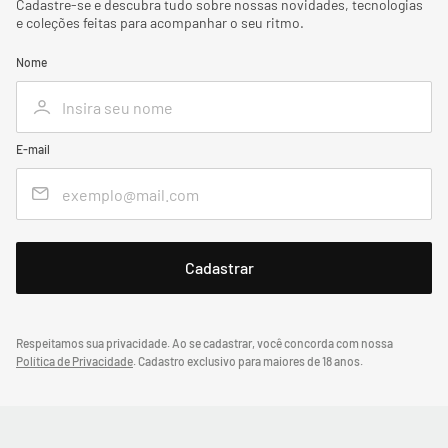
Cadastre-se e descubra tudo sobre nossas novidades, tecnologias
e coleções feitas para acompanhar o seu ritmo.
Nome
E-mail
Respeitamos sua privacidade. Ao se cadastrar, você concorda com nossa
Política de Privacidade
.
Cadastro exclusivo para maiores de 18 anos.