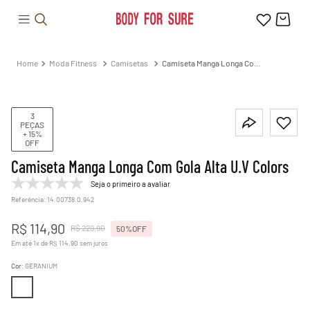
Moda Fitness
Camisetas
Camiseta Manga Longa Com
Gola Alta U.V Colors
3
PEÇAS
+ 15%
OFF
Camiseta Manga Longa Com Gola Alta U.V Colors
Seja o primeiro a avaliar
Referência
:
14.00738.0.942
R$
114
,
90
R$
229
,
90
50%
OFF
Em até
1
x de
R$
114
,
90
sem juros
Cor
:
GERANIUM