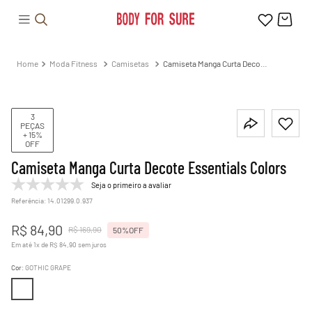
Moda Fitness
Camisetas
Camiseta Manga Curta Decote
Essentials Colors
3
PEÇAS
+ 15%
OFF
Camiseta Manga Curta Decote Essentials Colors
Seja o primeiro a avaliar
Referência
:
14.01299.0.937
R$
84
,
90
R$
169
,
90
50%
OFF
Em até
1
x de
R$
84
,
90
sem juros
Cor
:
GOTHIC GRAPE