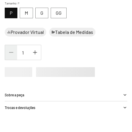
Tamanho
:
P
P
M
G
GG
Provador Virtual
Tabela de Medidas
Sobre a peça
Trocas e devoluções