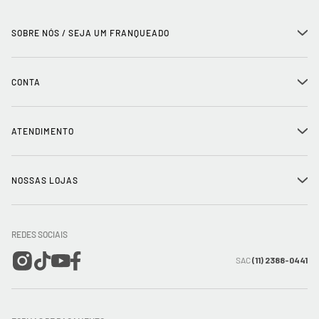
SOBRE NÓS / SEJA UM FRANQUEADO
+
História
CONTA
+
Seja um franqueado
Login
ATENDIMENTO
+
Trabalhe conosco
Minha Conta
Compra Segura
NOSSAS LOJAS
+
Conecte-se
Meus pedidos
Formas de Pagamento
Encontre a loja mais próxima
Mapa do Site
REDES SOCIAIS
Wishlist
Entrega e Frete
SAC
(11) 2388-0441
Trocas e Devoluções