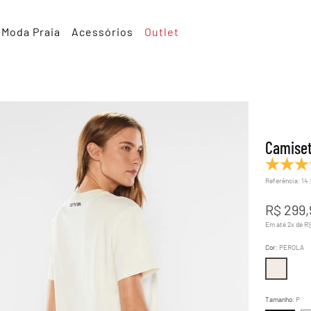
Moda Praia
Acessórios
Outlet
Camiset
Referência
:
14
R$
299
,
Em até
2
x de
R
Cor
:
PEROLA
Tamanho
:
P