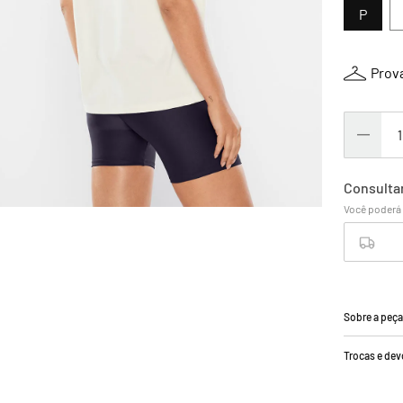
P
Prova
Sobre a peç
Trocas e de