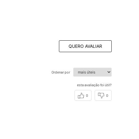
QUERO AVALIAR
Ordenar por
esta avaliação foi útil?
0
0