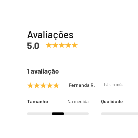
Avaliações
5.0
1 avaliação
Fernanda R.
há um mês
Tamanho
Na medida
Qualidade