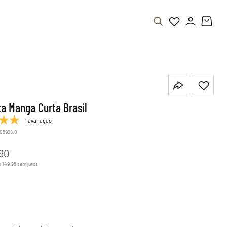
a Manga Curta Brasil
1 avaliação
.05928.0
90
$
149
,
95
sem juros