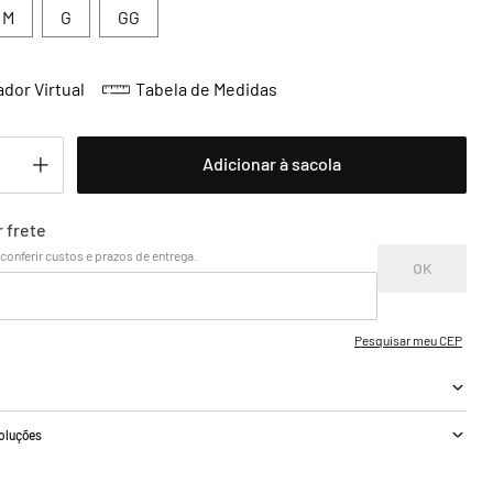
M
G
GG
dor Virtual
Tabela de Medidas
Adicionar à sacola
a
voluções