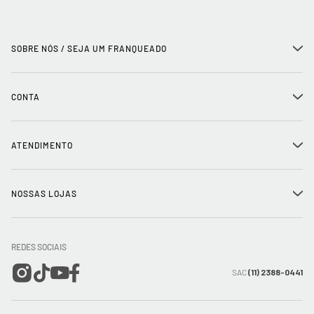
SOBRE NÓS / SEJA UM FRANQUEADO
+
História
CONTA
+
Seja um franqueado
Login
ATENDIMENTO
+
Trabalhe conosco
Minha Conta
Compra Segura
NOSSAS LOJAS
+
Conecte-se
Meus pedidos
Formas de Pagamento
Encontre a loja mais próxima
Mapa do Site
REDES SOCIAIS
Wishlist
Entrega e Frete
SAC
(11) 2388-0441
Trocas e Devoluções