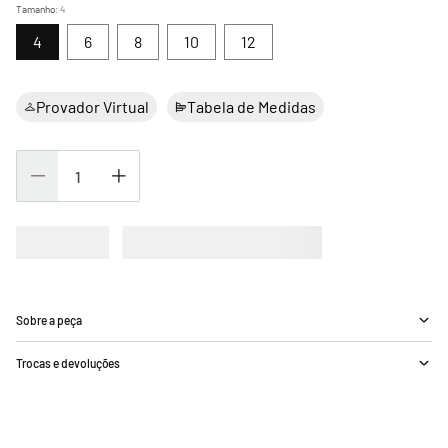
Tamanho
:
4
4
6
8
10
12
Provador Virtual
Tabela de Medidas
Sobre a peça
Trocas e devoluções