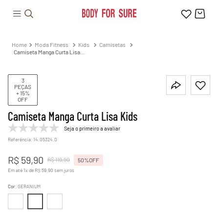
Moda Fitness
Kids
Camisetas
Camiseta Manga Curta Lisa
Kids
3
PEÇAS
+ 15%
OFF
Camiseta Manga Curta Lisa Kids
Seja o primeiro a avaliar
Referência
:
14.05324.0
R$
59
,
90
R$
119
,
90
50%
OFF
Em até
1
x de
R$
59
,
90
sem juros
Cor
:
GERANIUM