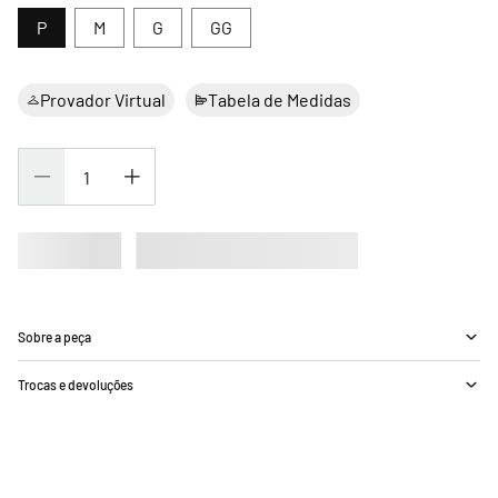
P
M
G
GG
Provador Virtual
Tabela de Medidas
Sobre a peça
Trocas e devoluções