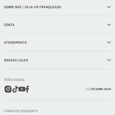
SOBRE NÓS / SEJA UM FRANQUEADO
+
História
CONTA
+
Seja um franqueado
Login
ATENDIMENTO
+
Trabalhe conosco
Minha Conta
Compra Segura
NOSSAS LOJAS
+
Conecte-se
Meus pedidos
Formas de Pagamento
Encontre a loja mais próxima
Mapa do Site
REDES SOCIAIS
Wishlist
Entrega e Frete
SAC
(11) 2388-0441
Trocas e Devoluções
FORMAS DE PAGAMENTO
Direito de Arrependimento