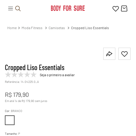
Moda Fitness
Camisetas
Cropped Liso Essentials
Cropped Liso Essentials
Seja o primeiro a avaliar
Referência
:
14.04225.0_A
R$
179
,
90
Em até
1
x de
R$
179
,
90
sem juros
Cor
:
BRANCO
Tamanho
:
P