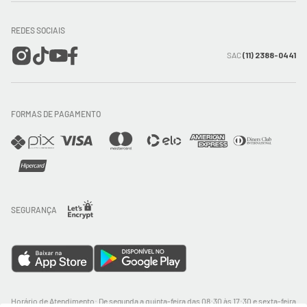
Formas de Pagamento
Encontre a loja mais próxima
Mapa do Site
REDES SOCIAIS
Wishlist
Entrega e Frete
SAC
(11) 2388-0441
Trocas e Devoluções
FORMAS DE PAGAMENTO
Direito de Arrependimento
Política de Privacidade
Regras promocionais
SEGURANÇA
Horário de Atendimento: De segunda a quinta-feira das 08:30 às 17:30 e sexta-feira