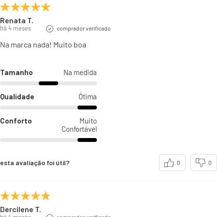
Renata T.
há 4 meses
comprador verificado
Na marca nada! Muito boa
Tamanho
Na medida
Qualidade
Ótima
Conforto
Muito
Confortável
esta avaliação foi útil?
0
0
Dercilene T.
comprador verificado