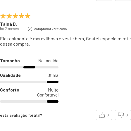
Tainá B.
há 2 meses
comprador verificado
Ela realmente é maravilhosa e veste bem. Gostei especialmente
dessa compra.
Tamanho
Na medida
Qualidade
Ótima
Conforto
Muito
Confortável
esta avaliação foi útil?
0
0