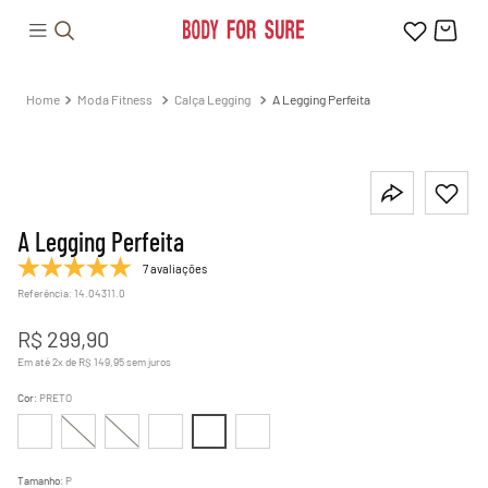
Moda Fitness
Calça Legging
A Legging Perfeita
A Legging Perfeita
7 avaliações
Referência
:
14.04311.0
R$
299
,
90
Em até
2
x de
R$
149
,
95
sem juros
Cor
:
PRETO
Tamanho
:
P