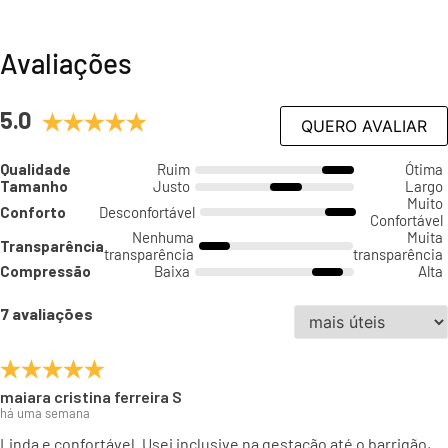
Avaliações
5.0
QUERO AVALIAR
Qualidade
Ruim
Ótima
Tamanho
Justo
Largo
Muito
Conforto
Desconfortável
Confortável
Nenhuma
Muita
Transparência
transparência
transparência
Compressão
Baixa
Alta
7 avaliações
maiara cristina ferreira S
há uma semana
Linda e confortável. Usei inclusive na gestação até o barrigão,