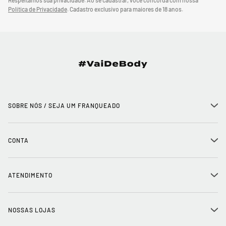
Respeitamos sua privacidade. Ao se cadastrar, você concorda com nossa
Política de Privacidade
.
Cadastro exclusivo para maiores de 18 anos.
SOBRE NÓS / SEJA UM FRANQUEADO
+
História
CONTA
+
Seja um franqueado
Login
ATENDIMENTO
+
Trabalhe conosco
Minha Conta
Compra Segura
NOSSAS LOJAS
+
Conecte-se
Meus pedidos