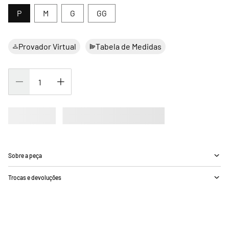
P
M
G
GG
Provador Virtual
Tabela de Medidas
Sobre a peça
Trocas e devoluções