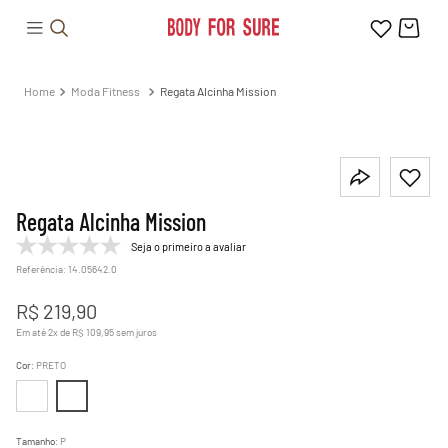
Moda Fitness
Regata Alcinha Mission
Regata Alcinha Mission
Seja o primeiro a avaliar
Referência
:
14.05642.0
R$
219
,
90
Em até
2
x de
R$
109
,
95
sem juros
Cor
:
PRETO
Tamanho
:
P