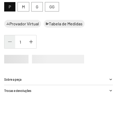
P
M
G
GG
Provador Virtual
Tabela de Medidas
Sobre a peça
Trocas e devoluções