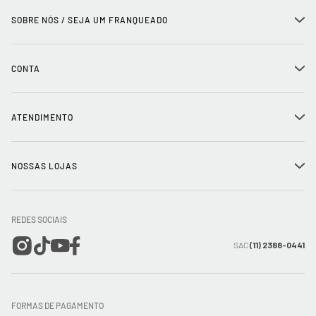
SOBRE NÓS / SEJA UM FRANQUEADO
+
História
CONTA
+
Seja um franqueado
Login
ATENDIMENTO
+
Trabalhe conosco
Minha Conta
Compra Segura
NOSSAS LOJAS
+
Conecte-se
Meus pedidos
Formas de Pagamento
Encontre a loja mais próxima
Mapa do Site
REDES SOCIAIS
Wishlist
Entrega e Frete
SAC
(11) 2388-0441
Trocas e Devoluções
FORMAS DE PAGAMENTO
Direito de Arrependimento