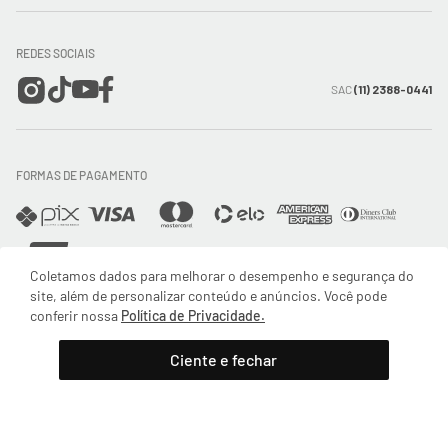
Meus pedidos
Formas de Pagamento
Encontre a loja mais próxima
Mapa do Site
REDES SOCIAIS
Wishlist
Entrega e Frete
SAC
(11) 2388-0441
Trocas e Devoluções
FORMAS DE PAGAMENTO
Direito de Arrependimento
Política de Privacidade
Coletamos dados para melhorar o desempenho e segurança do
Regras promocionais
site, além de personalizar conteúdo e anúncios. Você pode
conferir nossa
Política de Privacidade.
SEGURANÇA
Adicionar à sacola
Ciente e fechar
Horário de Atendimento: De segunda a quinta-feira das 08:30 às 17:30 e sexta-feira