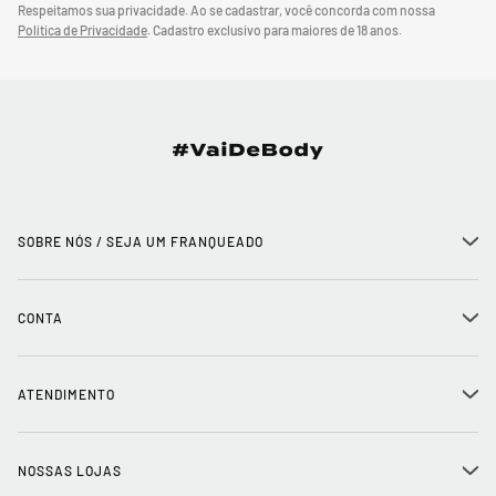
Respeitamos sua privacidade. Ao se cadastrar, você concorda com nossa
Política de Privacidade
.
Cadastro exclusivo para maiores de 18 anos.
SOBRE NÓS / SEJA UM FRANQUEADO
+
História
CONTA
+
Seja um franqueado
Login
ATENDIMENTO
+
Trabalhe conosco
Minha Conta
Compra Segura
NOSSAS LOJAS
+
Conecte-se