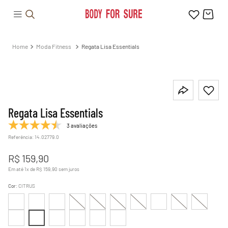
Moda Fitness
Regata Lisa Essentials
Regata Lisa Essentials
3 avaliações
Referência
:
14.02779.0
R$
159
,
90
Em até
1
x de
R$
159
,
90
sem juros
Cor
:
CITRUS