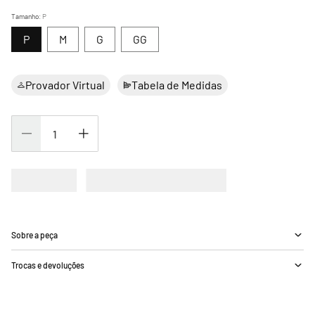
Tamanho
:
P
P
M
G
GG
Provador Virtual
Tabela de Medidas
Sobre a peça
Trocas e devoluções