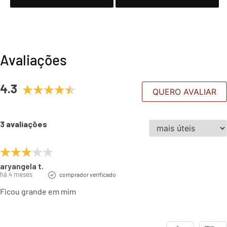
Avaliações
4.3
QUERO AVALIAR
3 avaliações
aryangela t.
há 4 meses
comprador verificado
Ficou grande em mim