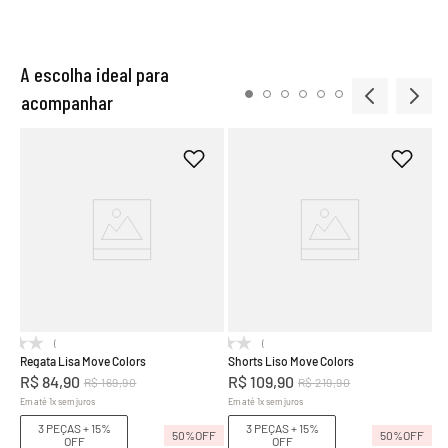
A escolha ideal para
acompanhar
Sa
R
Em
FF
(0)
(0)
Regata Lisa Move Colors
Shorts Liso Move Colors
R$
84
,
90
R$
109
,
90
R$
169
,
90
R$
219
,
90
Em até
1
x
sem juros
Em até
1
x
sem juros
3 PEÇAS + 15%
3 PEÇAS + 15%
50%
OFF
50%
OFF
OFF
OFF