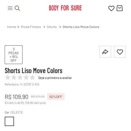
Moda Fitness
Shorts
Shorts Liso Move Colors
3
PEÇAS
+ 15%
OFF
Shorts Liso Move Colors
Seja o primeiro a avaliar
Referência
:
14.02787.0.910
R$
109
,
90
R$
219
,
90
50%
OFF
Em até
1
x de
R$
109
,
90
sem juros
Cor
:
CELESTE