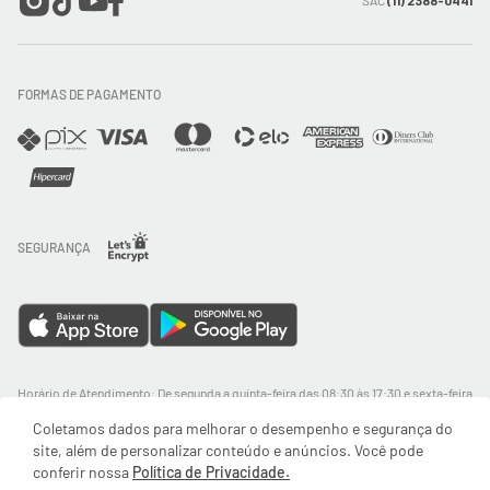
SAC
(11) 2388-0441
Trocas e Devoluções
FORMAS DE PAGAMENTO
Direito de Arrependimento
Política de Privacidade
Regras promocionais
SEGURANÇA
Horário de Atendimento: De segunda a quinta-feira das 08:30 às 17:30 e sexta-feira
até as 16:30, exceto feriados - Rua Alpont, 428 nível 2 - Bairro Capuava Mauá - São
Coletamos dados para melhorar o desempenho e segurança do
Paulo, CEP: 09380-115 - Valisere Comércio de Roupas e Acessórios Ltda - CNPJ:
57.484.768/0064-89
site, além de personalizar conteúdo e anúncios. Você pode
conferir nossa
Política de Privacidade.
© Body For Sure 2025 - Todos os direitos reservados