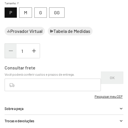
Tamanho
:
P
P
M
G
GG
Provador Virtual
Tabela de Medidas
Sobre a peça
Trocas e devoluções