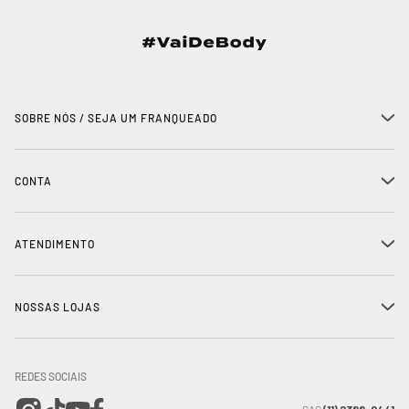
SOBRE NÓS / SEJA UM FRANQUEADO
+
História
CONTA
+
Seja um franqueado
Login
ATENDIMENTO
+
Trabalhe conosco
Minha Conta
Compra Segura
NOSSAS LOJAS
+
Conecte-se
Meus pedidos
Formas de Pagamento
Encontre a loja mais próxima
Mapa do Site
REDES SOCIAIS
Wishlist
Entrega e Frete