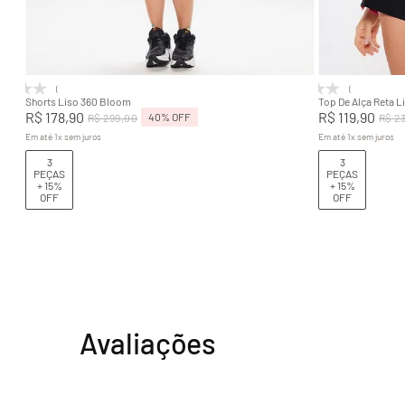
P
M
G
GG
P
Adicionar na sacola
(0)
(0)
Shorts Liso 360 Bloom
Top De Alça Reta 
R$
178
,
90
R$
119
,
90
40%
OFF
R$
299
,
00
R$
2
Em até
1
x
sem juros
Em até
1
x
sem juros
3
3
PEÇAS
PEÇAS
+ 15%
+ 15%
OFF
OFF
Avaliações