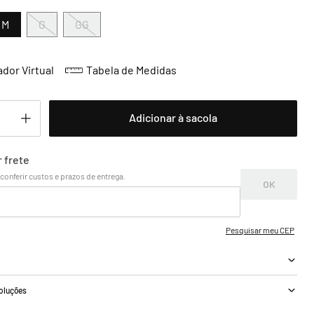
M
G
GG
dor Virtual
Tabela de Medidas
Adicionar à sacola
a
voluções