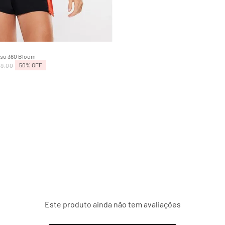
M
G
GG
Adicionar na sacola
Liso 360 Bloom
50%
OFF
39
,
00
Este produto ainda não tem avaliações