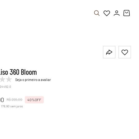
Liso 360 Bloom
Seja o primeiro a avaliar
.04452.0
90
R$
299
,
00
40%
OFF
$
178
,
90
sem juros