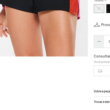
Tamanho
:
M
P
Prova
Sobre a peç
Trocas e de