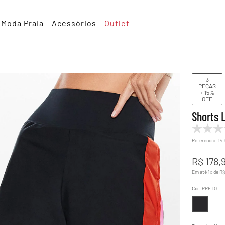
Moda Praia
Acessórios
Outlet
3
PEÇAS
+ 15%
OFF
Shorts 
Referência
:
14
R$
178
,
Em até
1
x de
R
Cor
:
PRETO