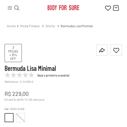
Moda Fitness
Shorts
Bermuda Lisa Minimal
3
PEÇAS
+ 15%
OFF
Bermuda Lisa Minimal
Seja o primeiro a avaliar
Referência
:
14.04053.0
R$
229
,
00
Em até
2
x de
R$
114
,
50
sem juros
Cor
:
ROSE NUDE