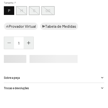
Tamanho
:
P
P
M
G
GG
Provador Virtual
Tabela de Medidas
Sobre a peça
Trocas e devoluções