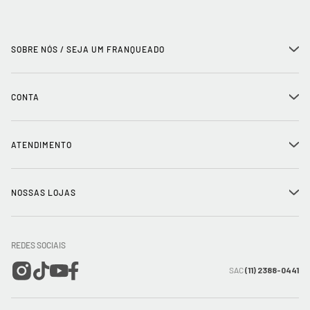
SOBRE NÓS / SEJA UM FRANQUEADO
+
História
CONTA
+
Seja um franqueado
Login
ATENDIMENTO
+
Trabalhe conosco
Minha Conta
Compra Segura
NOSSAS LOJAS
+
Conecte-se
Meus pedidos
Formas de Pagamento
Encontre a loja mais próxima
Mapa do Site
REDES SOCIAIS
Wishlist
Entrega e Frete
SAC
(11) 2388-0441
Trocas e Devoluções