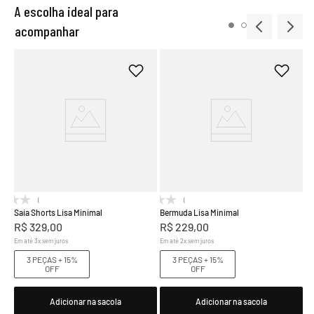
A escolha ideal para
acompanhar
Cr
R
Em
(0)
(0)
Saia Shorts Lisa Minimal
Bermuda Lisa Minimal
R$
329
,
00
R$
229
,
00
Em até
3
x
sem juros
Em até
2
x
sem juros
3 PEÇAS + 15%
3 PEÇAS + 15%
OFF
OFF
Adicionar na sacola
Adicionar na sacola