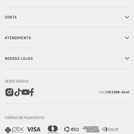
História
CONTA
+
Seja um franqueado
Login
ATENDIMENTO
+
Trabalhe conosco
Minha Conta
Compra Segura
NOSSAS LOJAS
+
Conecte-se
Meus pedidos
Formas de Pagamento
Encontre a loja mais próxima
Mapa do Site
REDES SOCIAIS
Wishlist
Entrega e Frete
SAC
(11) 2388-0441
Trocas e Devoluções
FORMAS DE PAGAMENTO
Direito de Arrependimento