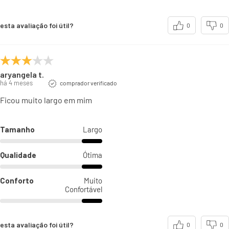
esta avaliação foi útil?
0
0
aryangela t.
há 4 meses
comprador verificado
Ficou muito largo em mim
Tamanho
Largo
Qualidade
Ótima
Conforto
Muito
Confortável
esta avaliação foi útil?
0
0