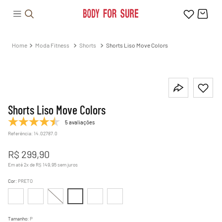
Moda Fitness
Shorts
Shorts Liso Move Colors
Shorts Liso Move Colors
5 avaliações
Referência
:
14.02787.0
R$
299
,
90
Em até
2
x de
R$
149
,
95
sem juros
Cor
:
PRETO
Tamanho
:
P