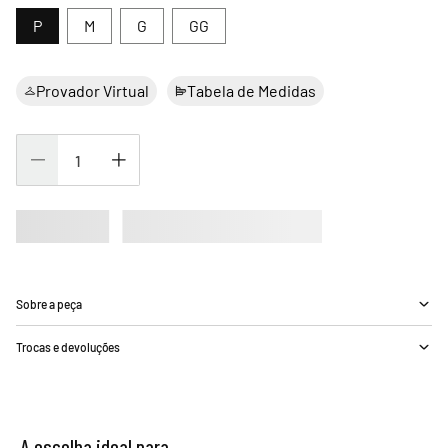
P
M
G
GG
Provador Virtual
Tabela de Medidas
Sobre a peça
Trocas e devoluções
A escolha ideal para