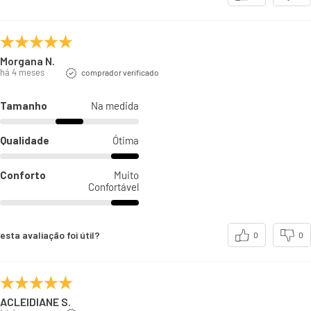
Morgana N.
há 4 meses
comprador verificado
Tamanho
Na medida
Qualidade
Ótima
Conforto
Muito
Confortável
esta avaliação foi útil?
0
0
ACLEIDIANE S.