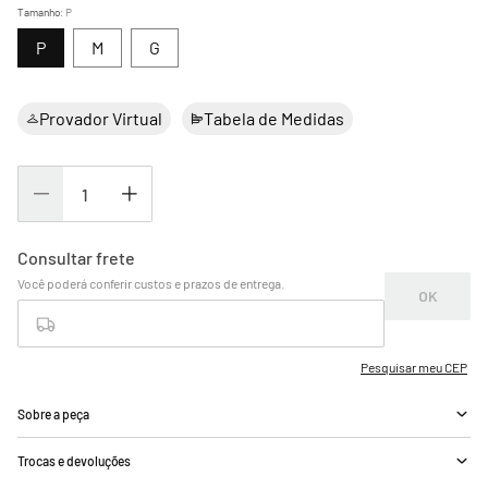
Tamanho
:
P
P
M
G
Provador Virtual
Tabela de Medidas
Sobre a peça
Trocas e devoluções