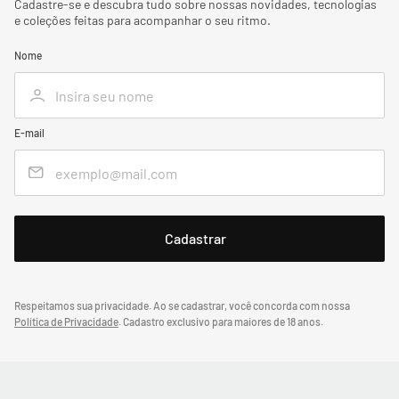
Cadastre-se e descubra tudo sobre nossas novidades, tecnologias
e coleções feitas para acompanhar o seu ritmo.
Nome
E-mail
Respeitamos sua privacidade. Ao se cadastrar, você concorda com nossa
Política de Privacidade
.
Cadastro exclusivo para maiores de 18 anos.