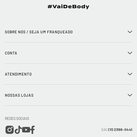
SOBRE NÓS / SEJA UM FRANQUEADO
+
História
CONTA
+
Seja um franqueado
Login
ATENDIMENTO
+
Trabalhe conosco
Minha Conta
Compra Segura
NOSSAS LOJAS
+
Conecte-se
Meus pedidos
Formas de Pagamento
Encontre a loja mais próxima
Mapa do Site
REDES SOCIAIS
Wishlist
Entrega e Frete
SAC
(11) 2388-0441