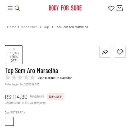
Moda Praia
Top
Top Sem Aro Marselha
3
PEÇAS
+ 15%
OFF
Top Sem Aro Marselha
Seja o primeiro a avaliar
Referência
:
14.05365.0.283
R$
114
,
90
R$
229
,
90
50%
OFF
Em até
1
x de
R$
114
,
90
sem juros
Cor
:
PETER PAN