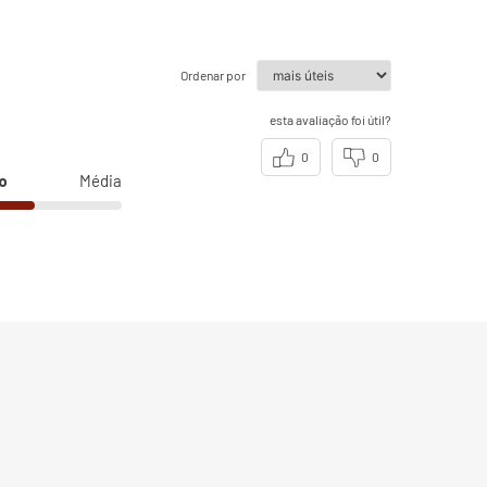
Ordenar por
esta avaliação foi útil?
0
0
o
Média