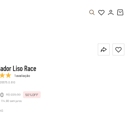
ador Liso Race
1 avaliação
.05575.0.610
90
R$
229
,
90
50%
OFF
$
114
,
90
sem juros
NS