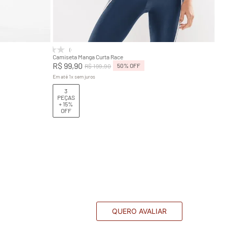
GG
P
M
G
GG
Adicionar na sacola
(0)
Camiseta Manga Curta Race
R$
99
,
90
50%
OFF
R$
199
,
90
Em até
1
x
sem juros
3
PEÇAS
+ 15%
OFF
QUERO AVALIAR