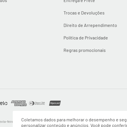
idos
Entrega e Frete
Trocas e Devoluções
Direito de Arrependimento
Política de Privacidade
Regras promocionais
Coletamos dados para melhorar o desempenho e segu
xta-feira até as 16:30, exceto feriados - Rua Alpont, 428 nível 2 - Bairro Capuava Mauá 
personalizar conteúdo e anúncios. Você pode conferi