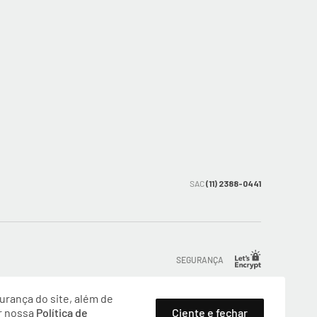
SAC
(11) 2388-0441
SEGURANÇA
rança do site, além de
- São Paulo, CEP: 09380-115 - Valisere Comércio de Roupas e Acessórios
r nossa
Política de
Ciente e fechar