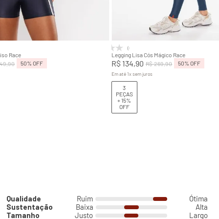
M
G
GG
P
M
G
Adicionar na sacola
Adicionar na sacola
(0)
Liso Race
Legging Lisa Cós Mágico Race
R$
134
,
90
50%
OFF
50%
OFF
49
,
90
R$
269
,
90
Em até
1
x
sem juros
3
PEÇAS
+ 15%
OFF
Qualidade
Ruim
Ótima
Sustentação
Baixa
Alta
Tamanho
Justo
Largo