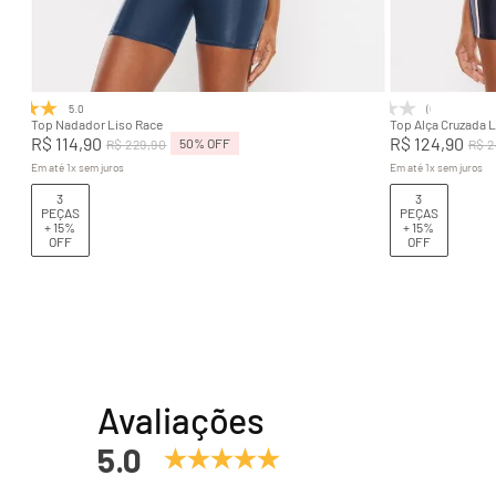
P
M
G
GG
P
Adicionar na sacola
5.0
(1)
(0)
Top Nadador Liso Race
Top Alça Cruzada 
R$
114
,
90
R$
124
,
90
50%
OFF
R$
229
,
90
R$
2
Em até
1
x
sem juros
Em até
1
x
sem juros
3
3
PEÇAS
PEÇAS
+ 15%
+ 15%
OFF
OFF
Avaliações
5.0