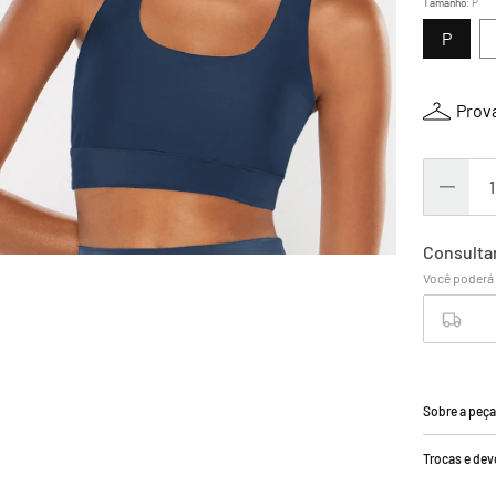
Tamanho
:
P
P
Prova
Sobre a peç
Trocas e de