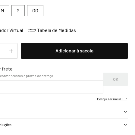
M
G
GG
dor Virtual
Tabela de Medidas
Adicionar à sacola
a
voluções