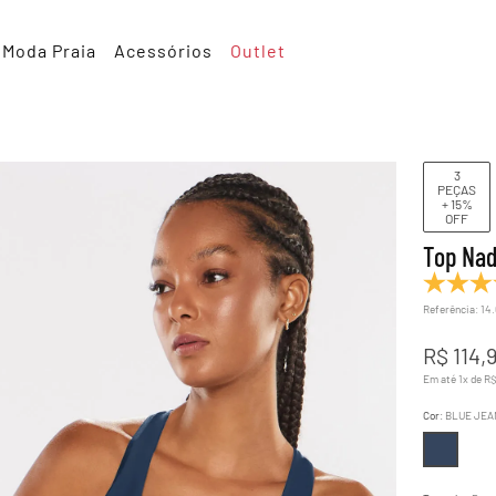
Moda Praia
Acessórios
Outlet
3
PEÇAS
+ 15%
OFF
Top Nad
Referência
:
14
R$
114
,
Em até
1
x de
R
Cor
:
BLUE JEA