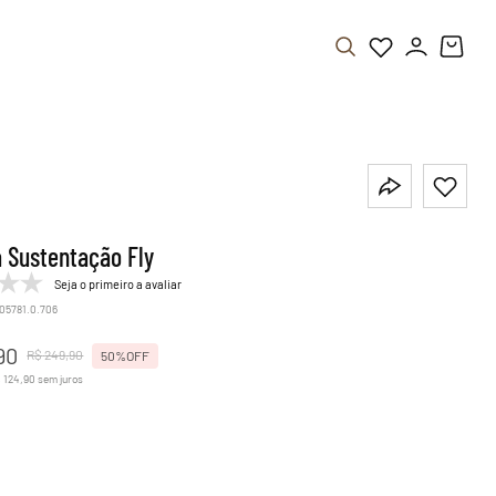
a Sustentação Fly
Seja o primeiro a avaliar
.05781.0.706
90
R$
249
,
90
50%
OFF
$
124
,
90
sem juros