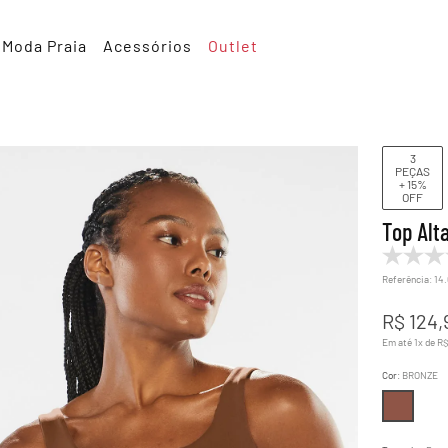
Moda Praia
Acessórios
Outlet
3
PEÇAS
+ 15%
OFF
Top Alt
Referência
:
14
R$
124
,
Em até
1
x de
R
Cor
:
BRONZE