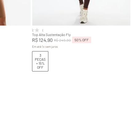
GG
P
M
G
GG
Adicionar na sacola
(0)
Top Alta Sustentação Fly
R$
124
,
90
50%
OFF
R$
249
,
90
Em até
1
x
sem juros
3
PEÇAS
+ 15%
OFF