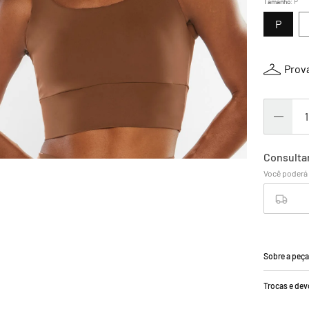
Tamanho
:
P
P
Prova
Sobre a peç
Trocas e de