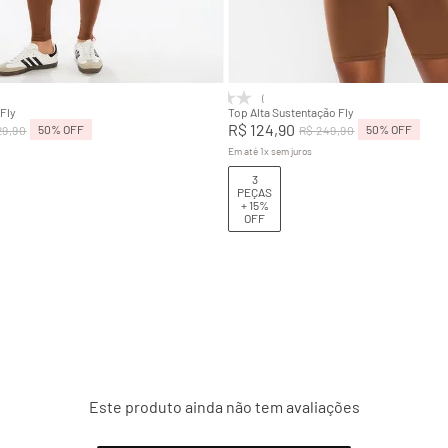
M
G
GG
P
M
G
Adicionar na sacola
Adicionar na sacola
(0)
 Fly
Top Alta Sustentação Fly
R$
124
,
90
50%
OFF
50%
OFF
29
,
90
R$
249
,
90
Em até
1
x
sem juros
3
PEÇAS
+ 15%
OFF
Este produto ainda não tem avaliações