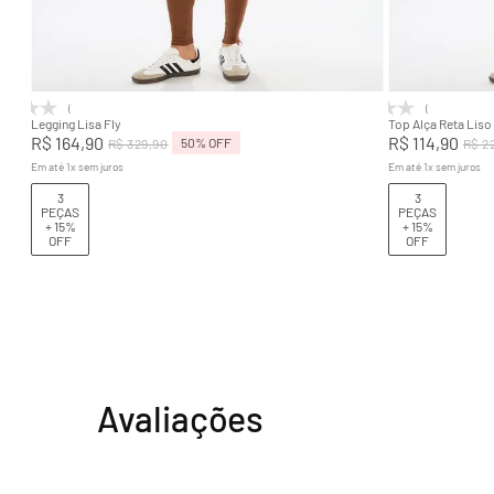
P
M
G
GG
P
Adicionar na sacola
(0)
(0)
Legging Lisa Fly
Top Alça Reta Liso
R$
164
,
90
R$
114
,
90
50%
OFF
R$
329
,
90
R$
2
Em até
1
x
sem juros
Em até
1
x
sem juros
3
3
PEÇAS
PEÇAS
+ 15%
+ 15%
OFF
OFF
Avaliações