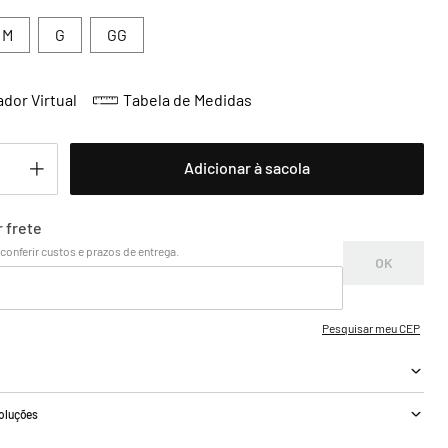
M
G
GG
dor Virtual
Tabela de Medidas
Adicionar à sacola
a
voluções