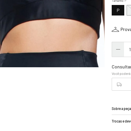
Tamanho
:
P
P
Prova
Sobre a peç
Trocas e de