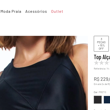
Moda Praia
Acessórios
Outlet
3
PEÇAS
+ 15%
OFF
Top Alç
Referência
:
14
R$
229
,
Em até
2
x de
R
Cor
:
PRETO