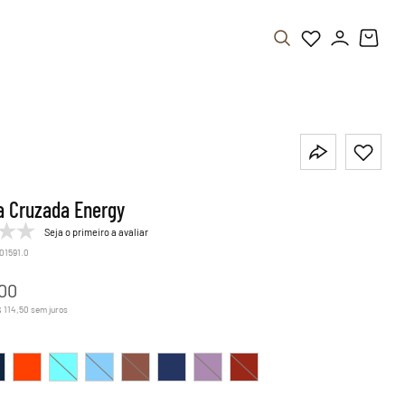
a Cruzada Energy
Seja o primeiro a avaliar
.01591.0
00
$
114
,
50
sem juros