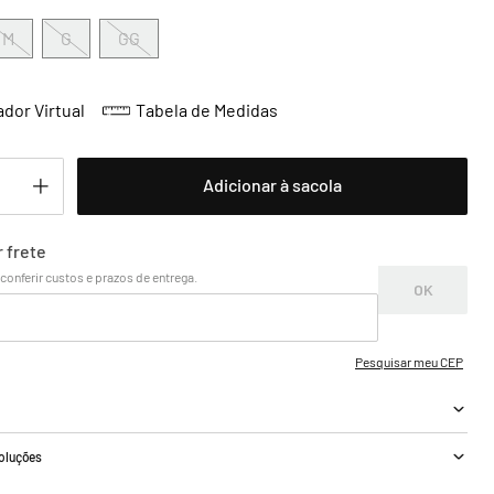
M
G
GG
dor Virtual
Tabela de Medidas
Adicionar à sacola
a
voluções