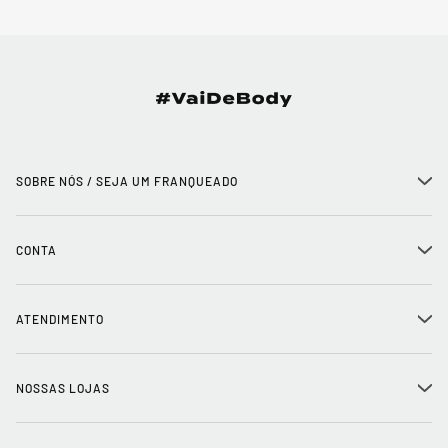
SOBRE NÓS / SEJA UM FRANQUEADO
+
História
CONTA
+
Seja um franqueado
Login
ATENDIMENTO
+
Trabalhe conosco
Minha Conta
Compra Segura
NOSSAS LOJAS
+
Conecte-se
Meus pedidos
Formas de Pagamento