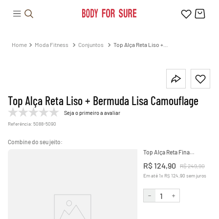
Moda Fitness
Conjuntos
Top Alça Reta Liso +
Bermuda Lisa Camouflage
Top Alça Reta Liso + Bermuda Lisa Camouflage
Seja o primeiro a avaliar
Referência
:
5088-5090
Top Alça Reta Fina
Camouflage
R$
124
,
90
R$
249
,
90
Em até
1
x
R$
124
,
90
sem juros
－
＋