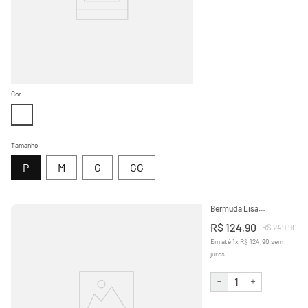
Cor
Tamanho
P
M
G
GG
Bermuda Lisa
Camouflage
R$
124
,
90
R$
249
,
90
Em até
1
x
R$
124
,
90
sem
juros
－
＋