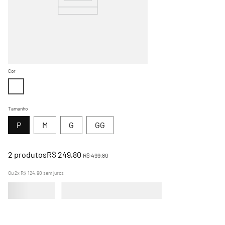
Cor
Tamanho
P
M
G
GG
2
produtos
R$ 249,80
R$ 499,80
Ou
2
x
R$ 124,90
sem juros