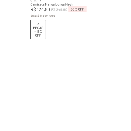
Camiseta Manga Longa Mesh
R$
124
,
90
50%
OFF
R$
249
,
90
Em até
1
x
sem juros
3
PEÇAS
+ 15%
OFF