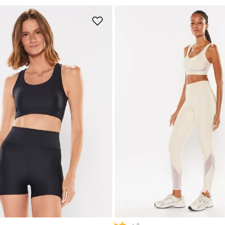
M
G
GG
P
M
G
Adicionar na sacola
Adicionar na sacola
4.0
(1)