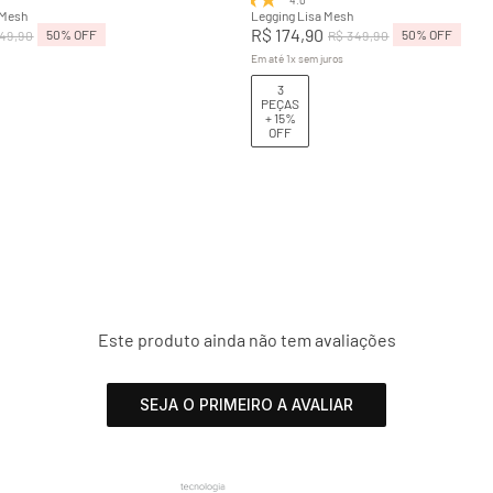
 Mesh
Legging Lisa Mesh
R$
174
,
90
50%
OFF
50%
OFF
49
,
90
R$
349
,
90
Em até
1
x
sem juros
3
PEÇAS
+ 15%
OFF
Este produto ainda não tem avaliações
SEJA O PRIMEIRO A AVALIAR