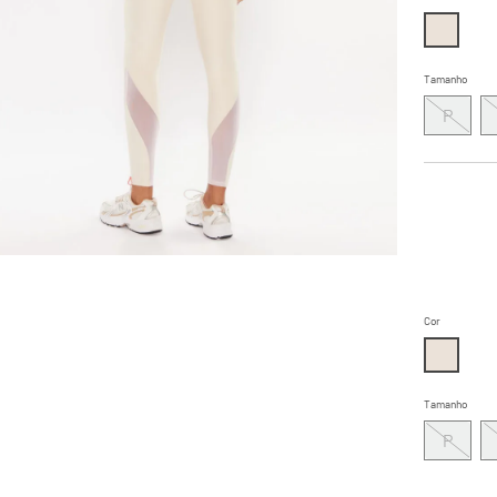
Tamanho
P
Cor
Tamanho
P