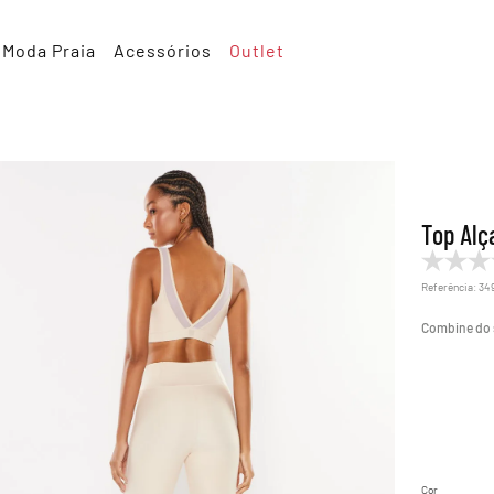
Moda Praia
Acessórios
Outlet
Top Alç
Referência
:
34
Cor