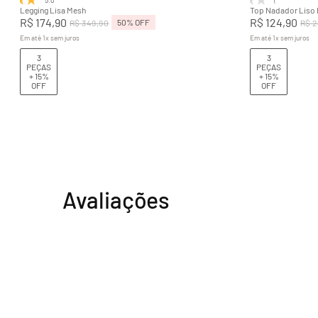
Legging Lisa Mesh
Top Nadador Liso
R$
174
,
90
R$
124
,
90
50%
OFF
R$
349
,
90
R$
2
Em até
1
x
sem juros
Em até
1
x
sem juros
3
3
PEÇAS
PEÇAS
+ 15%
+ 15%
OFF
OFF
Avaliações