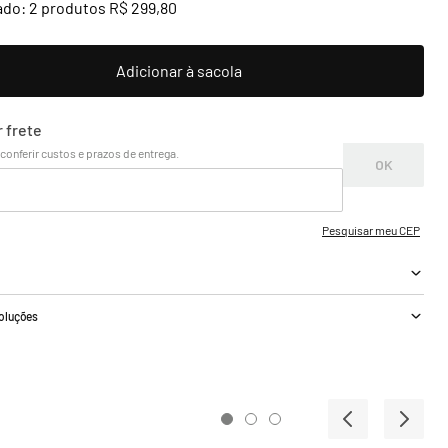
ado:
2
produtos
R$
299
,
80
a
voluções