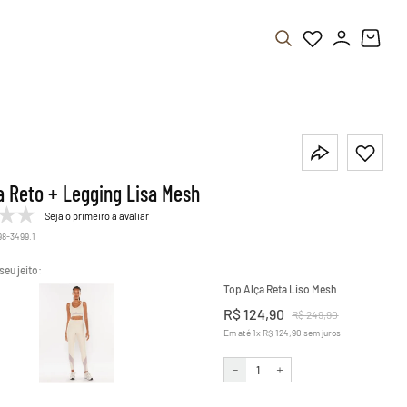
a Reto + Legging Lisa Mesh
Seja o primeiro a avaliar
98-3499.1
Top Alça Reta Liso Mesh
R$
124
,
90
R$
249
,
90
Em até
1
x
R$
124
,
90
sem juros
－
＋