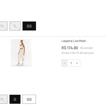
M
G
GG
Legging Lisa Mesh
R$
174
,
90
R$
349
,
90
Em até
1
x
R$
174
,
90
sem juros
－
＋
M
G
GG