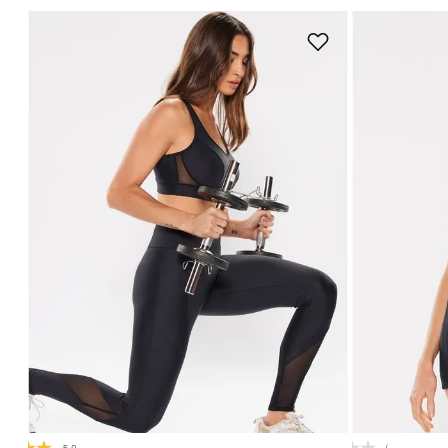
P
M
G
GG
P
Adicionar na sacola
5.0
(2)
(0)