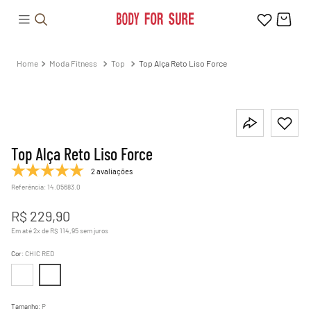
Moda Fitness
Top
Top Alça Reto Liso Force
Top Alça Reto Liso Force
2 avaliações
Referência
:
14.05683.0
R$
229
,
90
Em até
2
x de
R$
114
,
95
sem juros
Cor
:
CHIC RED
Tamanho
:
P