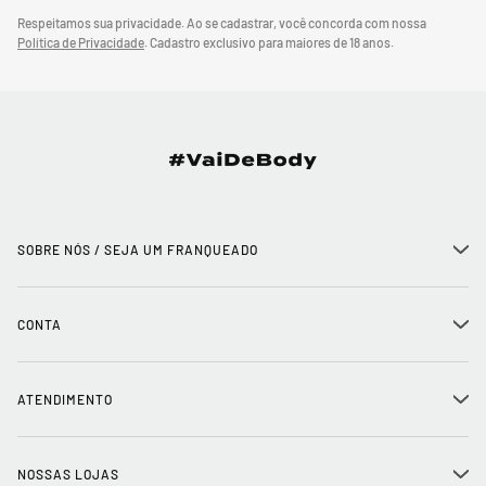
Respeitamos sua privacidade. Ao se cadastrar, você concorda com nossa
Política de Privacidade
.
Cadastro exclusivo para maiores de 18 anos.
SOBRE NÓS / SEJA UM FRANQUEADO
+
História
CONTA
+
Seja um franqueado
Login
ATENDIMENTO
+
Trabalhe conosco
Minha Conta
Compra Segura
NOSSAS LOJAS
+