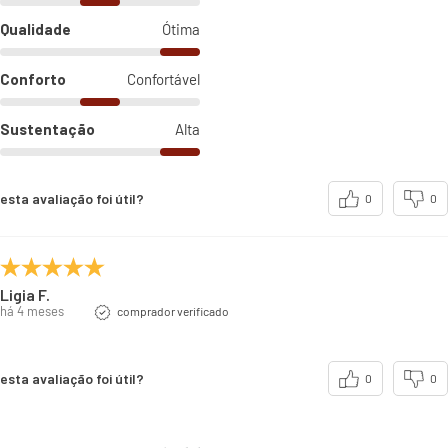
Qualidade
Ótima
Conforto
Confortável
Sustentação
Alta
esta avaliação foi útil?
0
0
Ligia F.
há 4 meses
comprador verificado
esta avaliação foi útil?
0
0