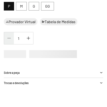
P
M
G
GG
Provador Virtual
Tabela de Medidas
Sobre a peça
Trocas e devoluções