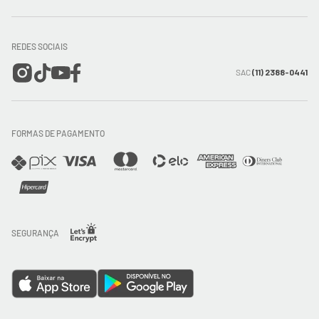
Conecte-se
Meus pedidos
Formas de Pagamento
Encontre a loja mais próxima
Mapa do Site
REDES SOCIAIS
Wishlist
Entrega e Frete
SAC
(11) 2388-0441
Trocas e Devoluções
FORMAS DE PAGAMENTO
Direito de Arrependimento
Política de Privacidade
Regras promocionais
SEGURANÇA