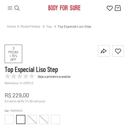
Moda Fitness
Top
Top Especial Liso Step
3
PEÇAS
+ 15%
OFF
Top Especial Liso Step
Seja o primeiro a avaliar
Referência
:
14.03372.0
R$
229
,
00
Em até
2
x de
R$
114
,
50
sem juros
Cor
:
MARINHO