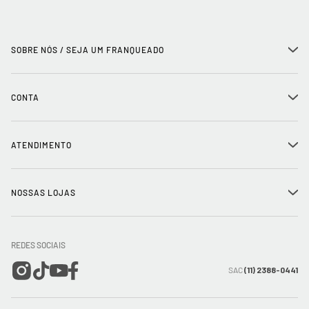
SOBRE NÓS / SEJA UM FRANQUEADO
+
História
CONTA
+
Seja um franqueado
Login
ATENDIMENTO
+
Trabalhe conosco
Minha Conta
Compra Segura
NOSSAS LOJAS
+
Conecte-se
Meus pedidos
Formas de Pagamento
Encontre a loja mais próxima
Mapa do Site
REDES SOCIAIS
Wishlist
Entrega e Frete
SAC
(11) 2388-0441
Trocas e Devoluções