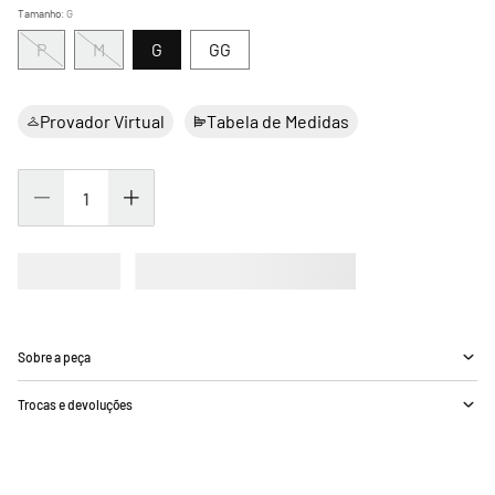
Tamanho
:
G
P
M
G
GG
Provador Virtual
Tabela de Medidas
Sobre a peça
Trocas e devoluções