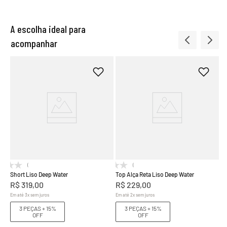
A escolha ideal para
acompanhar
To
R
Em
(0)
(0)
Short Liso Deep Water
Top Alça Reta Liso Deep Water
R$
319
,
00
R$
229
,
00
Em até
3
x
sem juros
Em até
2
x
sem juros
3 PEÇAS + 15%
3 PEÇAS + 15%
OFF
OFF