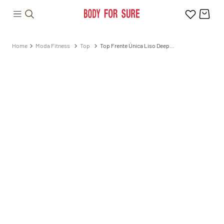
Moda Fitness
Top
Top Frente Única Liso Deep
Water