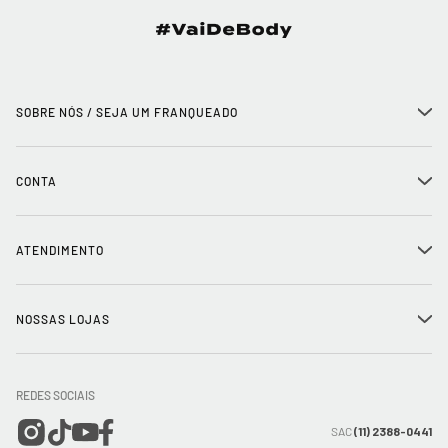
SOBRE NÓS / SEJA UM FRANQUEADO
+
História
CONTA
+
Seja um franqueado
Login
ATENDIMENTO
+
Trabalhe conosco
Minha Conta
Compra Segura
NOSSAS LOJAS
+
Conecte-se
Meus pedidos
Formas de Pagamento
Encontre a loja mais próxima
Mapa do Site
REDES SOCIAIS
Wishlist
Entrega e Frete
SAC
(11) 2388-0441