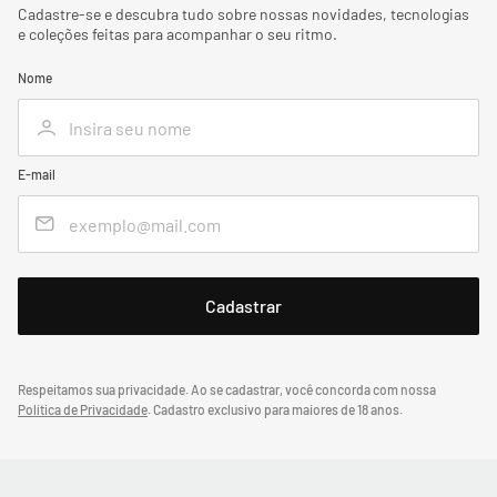
Cadastre-se e descubra tudo sobre nossas novidades, tecnologias
e coleções feitas para acompanhar o seu ritmo.
Nome
E-mail
Respeitamos sua privacidade. Ao se cadastrar, você concorda com nossa
Política de Privacidade
.
Cadastro exclusivo para maiores de 18 anos.