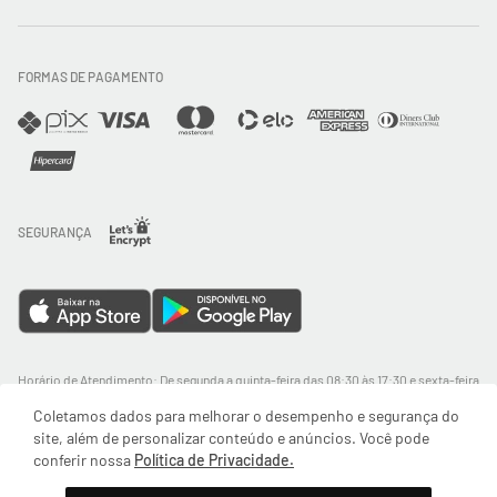
Trocas e Devoluções
FORMAS DE PAGAMENTO
Direito de Arrependimento
Política de Privacidade
Regras promocionais
SEGURANÇA
Horário de Atendimento: De segunda a quinta-feira das 08:30 às 17:30 e sexta-feira
até as 16:30, exceto feriados - Rua Alpont, 428 nível 2 - Bairro Capuava Mauá - São
Coletamos dados para melhorar o desempenho e segurança do
Paulo, CEP: 09380-115 - Valisere Comércio de Roupas e Acessórios Ltda - CNPJ:
57.484.768/0064-89
site, além de personalizar conteúdo e anúncios. Você pode
conferir nossa
Política de Privacidade.
© Body For Sure 2025 - Todos os direitos reservados
Adicionar à sacola