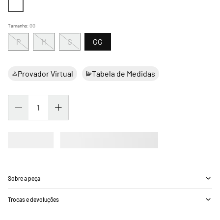
Tamanho
:
GG
P
M
G
GG
Provador Virtual
Tabela de Medidas
Sobre a peça
Trocas e devoluções