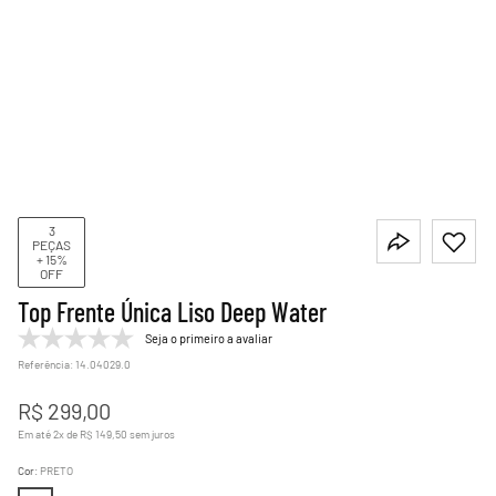
3
PEÇAS
+ 15%
OFF
Top Frente Única Liso Deep Water
Seja o primeiro a avaliar
Referência
:
14.04029.0
R$
299
,
00
Em até
2
x de
R$
149
,
50
sem juros
Cor
:
PRETO