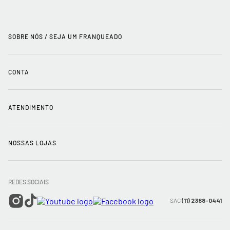
SOBRE NÓS / SEJA UM FRANQUEADO
+
História
CONTA
+
Seja um franqueado
Login
ATENDIMENTO
+
Trabalhe conosco
Minha Conta
Compra Segura
NOSSAS LOJAS
+
Conecte-se
Meus pedidos
Formas de Pagamento
Encontre a loja mais próxima
Mapa do Site
REDES SOCIAIS
Wishlist
Entrega e Frete
SAC
(11) 2388-0441
Trocas e Devoluções