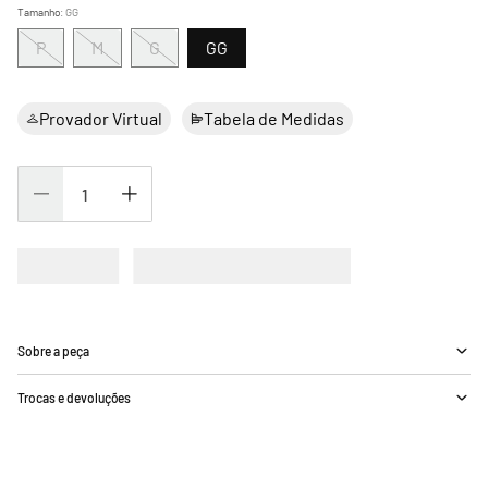
Tamanho
:
GG
P
M
G
GG
Provador Virtual
Tabela de Medidas
Sobre a peça
Trocas e devoluções