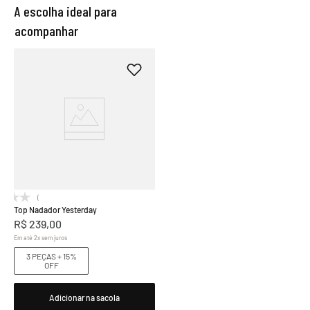
A escolha ideal para
acompanhar
(0)
Top Nadador Yesterday
R$
239
,
00
Em até
2
x
sem juros
3 PEÇAS + 15%
OFF
Adicionar na sacola