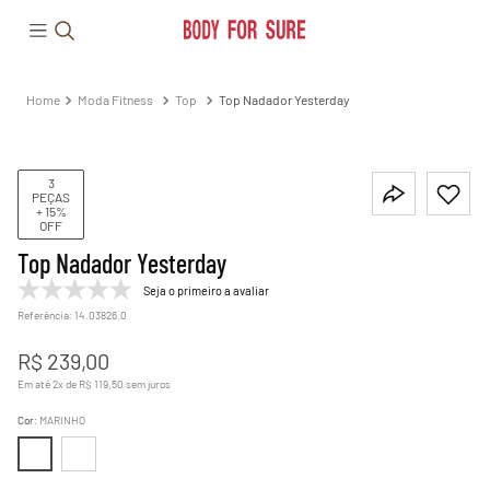
Moda Fitness
Top
Top Nadador Yesterday
3
PEÇAS
+ 15%
OFF
Top Nadador Yesterday
Seja o primeiro a avaliar
Referência
:
14.03826.0
R$
239
,
00
Em até
2
x de
R$
119
,
50
sem juros
Cor
:
MARINHO