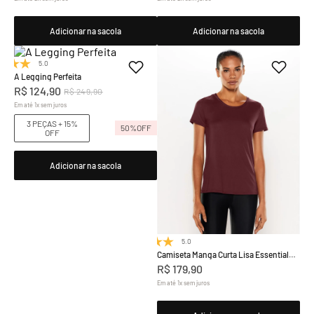
Adicionar na sacola
Adicionar na sacola
5.0
(1)
A Legging Perfeita
R$
124
,
90
R$
249
,
90
Em até
1
x
sem juros
3 PEÇAS + 15%
50%
OFF
OFF
Adicionar na sacola
5.0
(9)
Camiseta Manga Curta Lisa Essentials
Colors
R$
179
,
90
Em até
1
x
sem juros