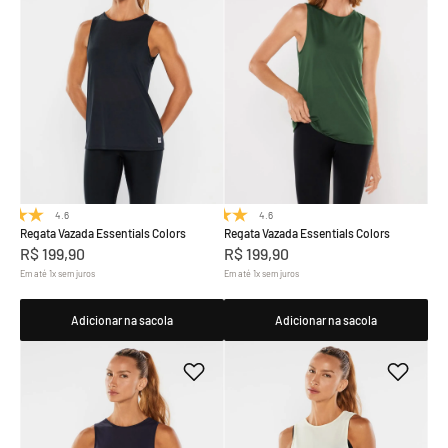
4.6
(8)
4.6
(8)
Regata Vazada Essentials Colors
Regata Vazada Essentials Colors
R$
199
,
90
R$
199
,
90
Em até
1
x
sem juros
Em até
1
x
sem juros
Adicionar na sacola
Adicionar na sacola