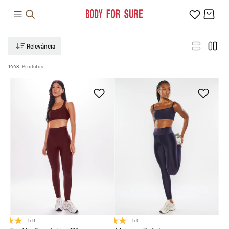
Relevância
1448
Produtos
5.0
(1)
5.0
(7)