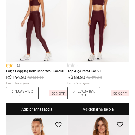
5.0
(1)
(0)
Calça Legging Com Recortes Lisa 360
Top Alça Reta Liso 360
R$
144
,
90
R$
89
,
90
R$
289
,
90
R$
179
,
90
Em até
1
x
sem juros
Em até
1
x
sem juros
3 PEÇAS + 15%
3 PEÇAS + 15%
50%
OFF
50%
OFF
OFF
OFF
Adicionar na sacola
Adicionar na sacola