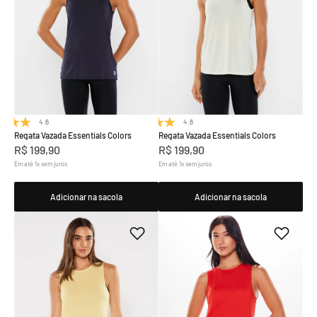
4.6
(8)
4.6
(8)
Regata Vazada Essentials Colors
Regata Vazada Essentials Colors
R$
199
,
90
R$
199
,
90
Em até
1
x
sem juros
Em até
1
x
sem juros
Adicionar na sacola
Adicionar na sacola