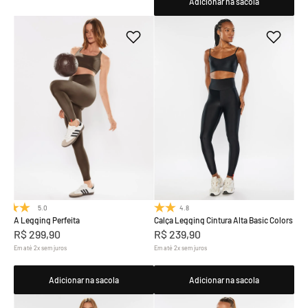
Adicionar na sacola
5.0
(7)
4.8
(19)
A Legging Perfeita
Calça Legging Cintura Alta Basic Colors
R$
299
,
90
R$
239
,
90
Em até
2
x
sem juros
Em até
2
x
sem juros
Adicionar na sacola
Adicionar na sacola