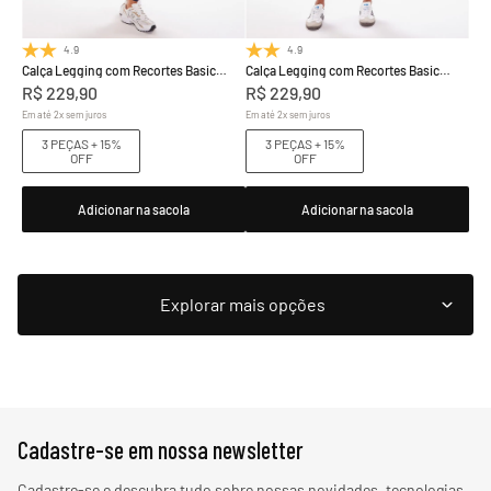
4.9
(20)
4.9
(20)
Calça Legging com Recortes Basic
Calça Legging com Recortes Basic
Colors
Colors
R$
229
,
90
R$
229
,
90
Em até
2
x
sem juros
Em até
2
x
sem juros
3 PEÇAS + 15%
3 PEÇAS + 15%
OFF
OFF
Adicionar na sacola
Adicionar na sacola
Cadastre-se em nossa newsletter
Cadastre-se e descubra tudo sobre nossas novidades, tecnologias