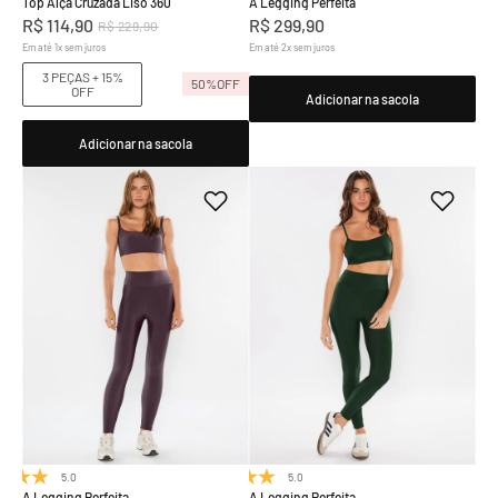
Top Alça Cruzada Liso 360
A Legging Perfeita
R$
114
,
90
R$
299
,
90
R$
229
,
90
Em até
1
x
sem juros
Em até
2
x
sem juros
3 PEÇAS + 15%
50%
OFF
OFF
Adicionar na sacola
Adicionar na sacola
5.0
(7)
5.0
(7)
A Legging Perfeita
A Legging Perfeita