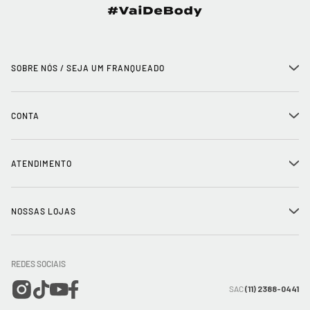
SOBRE NÓS / SEJA UM FRANQUEADO
+
História
CONTA
+
Seja um franqueado
Login
ATENDIMENTO
+
Trabalhe conosco
Minha Conta
Compra Segura
NOSSAS LOJAS
+
Conecte-se
Meus pedidos
Formas de Pagamento
Encontre a loja mais próxima
Mapa do Site
REDES SOCIAIS
Wishlist
Entrega e Frete
SAC
(11) 2388-0441