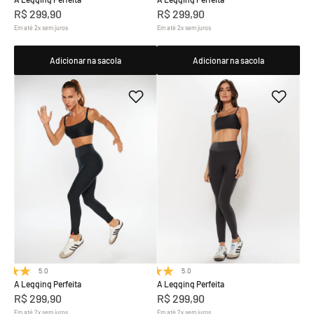
R$
299
,
90
R$
299
,
90
Em até
2
x
sem juros
Em até
2
x
sem juros
Adicionar na sacola
Adicionar na sacola
5.0
(7)
5.0
(7)
A Legging Perfeita
A Legging Perfeita
R$
299
,
90
R$
299
,
90
Em até
2
x
sem juros
Em até
2
x
sem juros