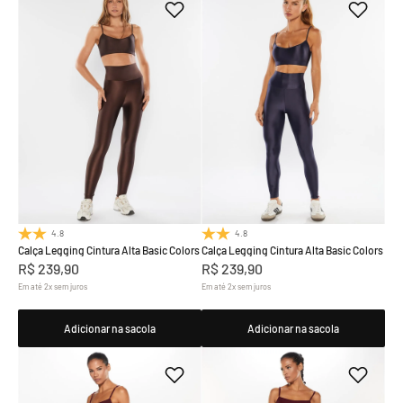
4.8
(19)
4.8
(19)
Calça Legging Cintura Alta Basic Colors
Calça Legging Cintura Alta Basic Colors
R$
239
,
90
R$
239
,
90
Em até
2
x
sem juros
Em até
2
x
sem juros
Adicionar na sacola
Adicionar na sacola