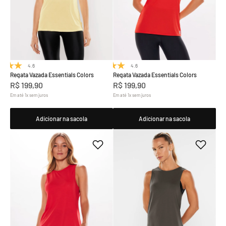
4.6
(8)
4.6
(8)
Regata Vazada Essentials Colors
Regata Vazada Essentials Colors
R$
199
,
90
R$
199
,
90
Em até
1
x
sem juros
Em até
1
x
sem juros
Adicionar na sacola
Adicionar na sacola