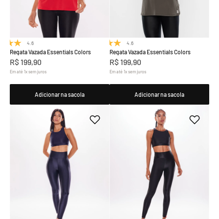
4.6
(8)
4.6
(8)
Regata Vazada Essentials Colors
Regata Vazada Essentials Colors
R$
199
,
90
R$
199
,
90
Em até
1
x
sem juros
Em até
1
x
sem juros
Adicionar na sacola
Adicionar na sacola