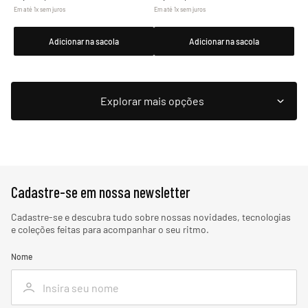
Em até
1
x
sem juros
Em até
1
x
sem juros
Adicionar na sacola
Adicionar na sacola
Cadastre-se em nossa newsletter
Cadastre-se e descubra tudo sobre nossas novidades, tecnologias
e coleções feitas para acompanhar o seu ritmo.
Nome