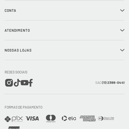
História
CONTA
+
Seja um franqueado
Login
ATENDIMENTO
+
Trabalhe conosco
Minha Conta
Compra Segura
NOSSAS LOJAS
+
Conecte-se
Meus pedidos
Formas de Pagamento
Encontre a loja mais próxima
Mapa do Site
REDES SOCIAIS
Wishlist
Entrega e Frete
SAC
(11) 2388-0441
Trocas e Devoluções
FORMAS DE PAGAMENTO
Direito de Arrependimento
Política de Privacidade