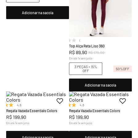
Adicionar na sacola
(0)
Top Alça Reta Liso 360
R$
89
,
90
R$
179
,
90
Em até
1
x
sem juros
3 PEÇAS + 15%
50%
OFF
OFF
Adicionar na sacola
4.6
(8)
4.6
(8)
Regata Vazada Essentials Colors
Regata Vazada Essentials Colors
R$
199
,
90
R$
199
,
90
Em até
1
x
sem juros
Em até
1
x
sem juros
Adicionar na sacola
Adicionar na sacola