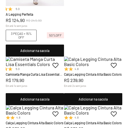
5.0
(1)
A Legging Perfeita
R$
124
,
90
R$
249
,
90
Em até
1
x
sem juros
3 PEÇAS + 15%
50%
OFF
OFF
Adicionar na sacola
5.0
(9)
4.8
(19)
Camiseta Manga Curta Lisa Essentials
Calça Legging Cintura Alta Basic Colors
Colors
R$
179
,
90
R$
239
,
90
Em até
1
x
sem juros
Em até
2
x
sem juros
Adicionar na sacola
Adicionar na sacola
4.8
(19)
4.8
(19)
Calça Legging Cintura Alta Basic Colors
Calça Legging Cintura Alta Basic Colors