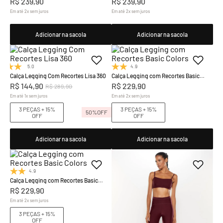
R$
239
,
90
R$
239
,
90
Em até
2
x
sem juros
Em até
2
x
sem juros
Adicionar na sacola
Adicionar na sacola
5.0
(1)
4.9
(20)
Calça Legging Com Recortes Lisa 360
Calça Legging com Recortes Basic
Colors
R$
144
,
90
R$
229
,
90
R$
289
,
90
Em até
1
x
sem juros
Em até
2
x
sem juros
3 PEÇAS + 15%
3 PEÇAS + 15%
50%
OFF
OFF
OFF
Adicionar na sacola
Adicionar na sacola
4.9
(20)
Calça Legging com Recortes Basic
Colors
R$
229
,
90
Em até
2
x
sem juros
3 PEÇAS + 15%
OFF