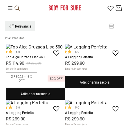
Relevância
1452
Produtos
5.0
(1)
5.0
(7)
Top Alça Cruzada Liso 360
A Legging Perfeita
R$
114
,
90
R$
299
,
90
R$
229
,
90
Em até
1
x
sem juros
Em até
2
x
sem juros
3 PEÇAS + 15%
50%
OFF
OFF
Adicionar na sacola
Adicionar na sacola
5.0
(7)
5.0
(7)
A Legging Perfeita
A Legging Perfeita
R$
299
,
90
R$
299
,
90
Em até
2
x
sem juros
Em até
2
x
sem juros