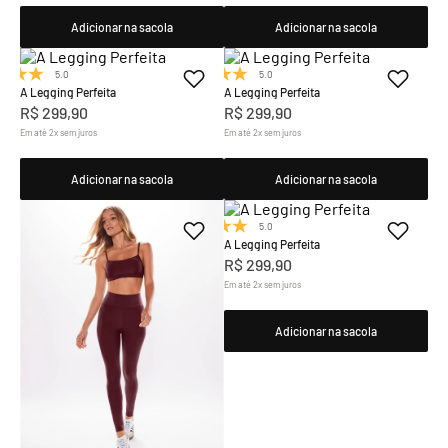
Adicionar na sacola
Adicionar na sacola
5.0
(7)
5.0
(7)
A Legging Perfeita
A Legging Perfeita
R$
299
,
90
R$
299
,
90
Em até
2
x
sem juros
Em até
2
x
sem juros
Adicionar na sacola
Adicionar na sacola
5.0
(7)
A Legging Perfeita
R$
299
,
90
Em até
2
x
sem juros
Adicionar na sacola