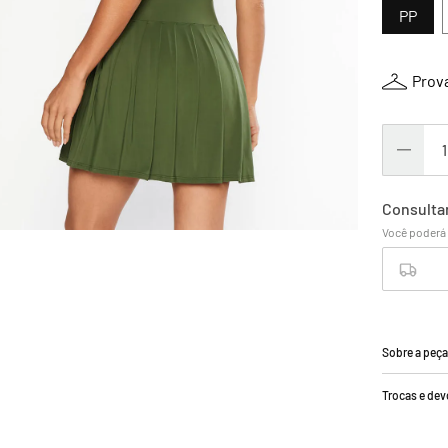
PP
Prova
Sobre a peç
Trocas e de