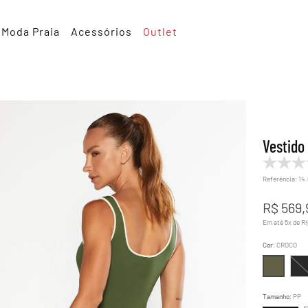
Moda Praia
Acessórios
Outlet
Vestido
Referência
:
14
R$
569
,
Em até
5
x de
R
Cor
:
CROCO
Tamanho
:
PP