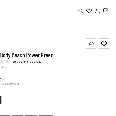
 Body Peach Power Green
Seja o primeiro a avaliar
.05944.0
90
$
113
,
98
sem juros