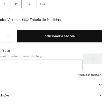
P
M
G
GG
dor Virtual
Tabela de Medidas
Adicionar à sacola
a
voluções