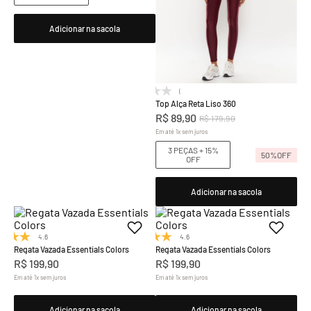
Adicionar na sacola
(0)
Top Alça Reta Liso 360
R$
89
,
90
R$
179
,
90
Em até
1
x
sem juros
3 PEÇAS + 15%
50%
OFF
OFF
Adicionar na sacola
4.6
(8)
4.6
(8)
Regata Vazada Essentials Colors
Regata Vazada Essentials Colors
R$
199
,
90
R$
199
,
90
Em até
1
x
sem juros
Em até
1
x
sem juros
Adicionar na sacola
Adicionar na sacola