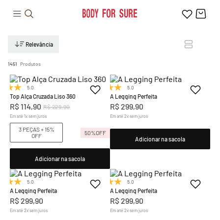
Relevância
1451
Produtos
5.0
(1)
5.0
(7)
Top Alça Cruzada Liso 360
A Legging Perfeita
R$
114
,
90
R$
299
,
90
R$
229
,
90
Em até
1
x
sem juros
Em até
2
x
sem juros
3 PEÇAS + 15%
50%
OFF
OFF
Adicionar na sacola
Adicionar na sacola
5.0
(7)
5.0
(7)
A Legging Perfeita
A Legging Perfeita
R$
299
,
90
R$
299
,
90
Em até
2
x
sem juros
Em até
2
x
sem juros