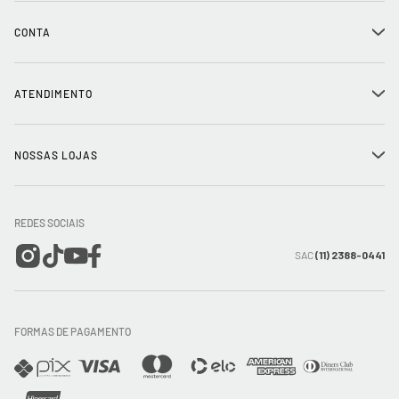
História
CONTA
+
Seja um franqueado
Login
ATENDIMENTO
+
Trabalhe conosco
Minha Conta
Compra Segura
NOSSAS LOJAS
+
Conecte-se
Meus pedidos
Formas de Pagamento
Encontre a loja mais próxima
Mapa do Site
REDES SOCIAIS
Wishlist
Entrega e Frete
SAC
(11) 2388-0441
Trocas e Devoluções
FORMAS DE PAGAMENTO
Direito de Arrependimento
Política de Privacidade