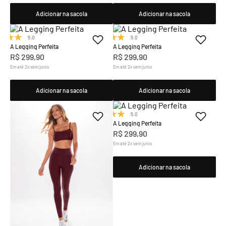
Adicionar na sacola
Adicionar na sacola
5.0
(7)
5.0
(7)
A Legging Perfeita
A Legging Perfeita
R$
299
,
90
R$
299
,
90
Em até
2
x
sem juros
Em até
2
x
sem juros
Adicionar na sacola
Adicionar na sacola
5.0
(7)
A Legging Perfeita
R$
299
,
90
Em até
2
x
sem juros
Adicionar na sacola