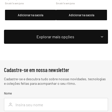
Em até
1
x
sem juros
Em até
1
x
sem juros
Adicionar na sacola
Adicionar na sacola
Cadastre-se em nossa newsletter
Cadastre-se e descubra tudo sobre nossas novidades, tecnologias
e coleções feitas para acompanhar o seu ritmo.
Nome