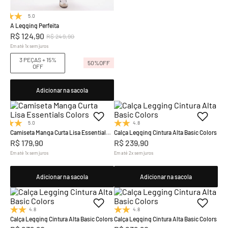
5.0
(1)
A Legging Perfeita
R$
124
,
90
R$
249
,
90
Em até
1
x
sem juros
3 PEÇAS + 15%
50%
OFF
OFF
Adicionar na sacola
5.0
(9)
4.8
(19)
Camiseta Manga Curta Lisa Essentials
Calça Legging Cintura Alta Basic Colors
Colors
R$
179
,
90
R$
239
,
90
Em até
1
x
sem juros
Em até
2
x
sem juros
Adicionar na sacola
Adicionar na sacola
4.8
(19)
4.8
(19)
Calça Legging Cintura Alta Basic Colors
Calça Legging Cintura Alta Basic Colors