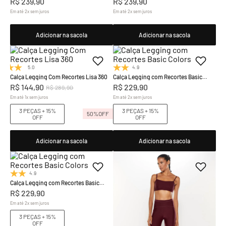
R$
239
,
90
R$
239
,
90
Em até
2
x
sem juros
Em até
2
x
sem juros
Adicionar na sacola
Adicionar na sacola
5.0
(1)
4.9
(20)
Calça Legging Com Recortes Lisa 360
Calça Legging com Recortes Basic
Colors
R$
144
,
90
R$
229
,
90
R$
289
,
90
Em até
1
x
sem juros
Em até
2
x
sem juros
3 PEÇAS + 15%
3 PEÇAS + 15%
50%
OFF
OFF
OFF
Adicionar na sacola
Adicionar na sacola
4.9
(20)
Calça Legging com Recortes Basic
Colors
R$
229
,
90
Em até
2
x
sem juros
3 PEÇAS + 15%
OFF